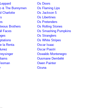
Leppard
Os Doors
o & The Bunnymen
Os Flaming Lips
 Charlotte
Os Jackson 5
ks
Os Libertines
es
Os Pretenders
teous Brothers
Os Rolling Stones
ll Faces
Os Smashing Pumpkins
oges
Os Stranglers
tations
Os White Stripes
e la Renta
Oscar Isaac
Nunez
Oscar Piastri
reysinger
Oswaldo Montenegro
lliams
Ousmane Dembélé
Yeoman
Owen Painter
y
Ozuna
os.