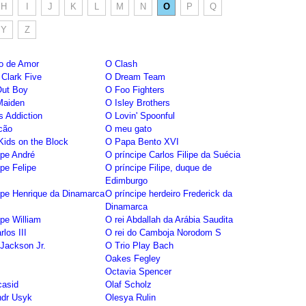
H
I
J
K
L
M
N
O
P
Q
Y
Z
o de Amor
O Clash
Clark Five
O Dream Team
Out Boy
O Foo Fighters
Maiden
O Isley Brothers
s Addiction
O Lovin' Spoonful
cão
O meu gato
ids on the Block
O Papa Bento XVI
ipe André
O príncipe Carlos Filipe da Suécia
ipe Felipe
O príncipe Filipe, duque de
Edimburgo
ipe Henrique da Dinamarca
O príncipe herdeiro Frederick da
Dinamarca
ipe William
O rei Abdallah da Arábia Saudita
rlos III
O rei do Camboja Norodom S
Jackson Jr.
O Trio Play Bach
Oakes Fegley
Octavia Spencer
casid
Olaf Scholz
ndr Usyk
Olesya Rulin