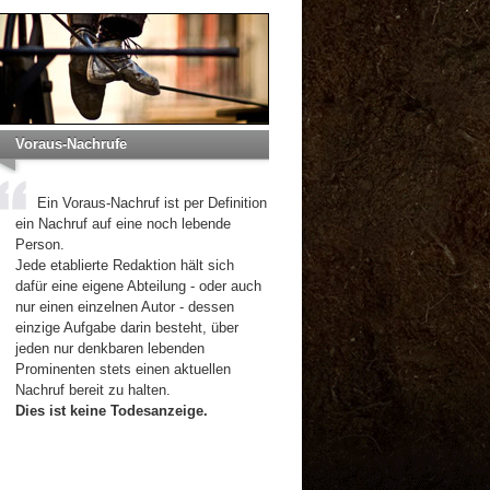
Voraus-Nachrufe
Ein Voraus-Nachruf ist per Definition
ein Nachruf auf eine noch lebende
Person.
Jede etablierte Redaktion hält sich
dafür eine eigene Abteilung - oder auch
nur einen einzelnen Autor - dessen
einzige Aufgabe darin besteht, über
jeden nur denkbaren lebenden
Prominenten stets einen aktuellen
Nachruf bereit zu halten.
Dies ist keine Todesanzeige.