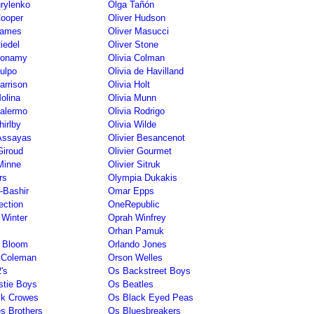
rylenko
Olga Tañón
Cooper
Oliver Hudson
James
Oliver Masucci
iedel
Oliver Stone
Bonamy
Olivia Colman
Culpo
Olivia de Havilland
arrison
Olivia Holt
Molina
Olivia Munn
Palermo
Olivia Rodrigo
hirlby
Olivia Wilde
 Assayas
Olivier Besancenot
Giroud
Olivier Gourmet
 Minne
Olivier Sitruk
rs
Olympia Dukakis
-Bashir
Omar Epps
ection
OneRepublic
 Winter
Oprah Winfrey
Orhan Pamuk
o Bloom
Orlando Jones
 Coleman
Orson Welles
's
Os Backstreet Boys
stie Boys
Os Beatles
ck Crowes
Os Black Eyed Peas
s Brothers
Os Bluesbreakers