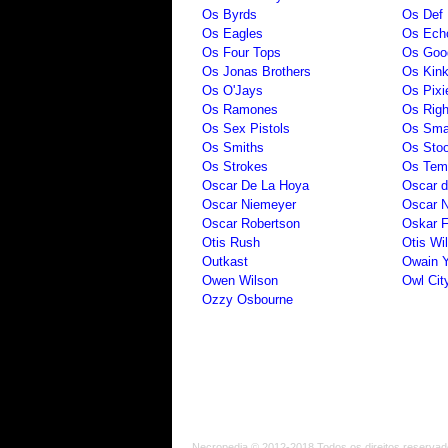
Os Byrds
Os Def 
Os Eagles
Os Ech
Os Four Tops
Os Good
Os Jonas Brothers
Os Kin
Os O'Jays
Os Pixi
Os Ramones
Os Righ
Os Sex Pistols
Os Sma
Os Smiths
Os Sto
Os Strokes
Os Temp
Oscar De La Hoya
Oscar d
Oscar Niemeyer
Oscar 
Oscar Robertson
Oskar F
Otis Rush
Otis Wi
Outkast
Owain 
Owen Wilson
Owl Cit
Ozzy Osbourne
Necropedia © 2012-2018 Todos os direitos reservad