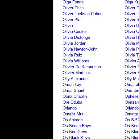
Olga Fonda
Olga Ku
Oliver Chris
Oliver 
Oliver Jackson-Cohen
Oliver 
Oliver Platt
Oliver R
Olivia
Olivia 
Olivia Cooke
Olivia 
Olivia DeJonge
Olivia H
Olivia Jordan
Olivia 
Olivia Newton-John
Olivia 
Olivia Ruiz
Olivia T
Olivia Williams
Olivier
Olivier De Kersauson
Olivier 
Olivier Martinez
Olivier
Olly Alexander
Olly Mu
Omah Lay
Omar al
Omar Sharif
One Dir
Oona Chaplin
Ophélie
Ore Oduba
Orelsan
Orlando
Orland
Ornella Muti
Ornette
Os Animals
Os B-52
Os Beach Boys
Os Bea
Os Bee Gees
Os Bla
Os Black Keys
Os Blue