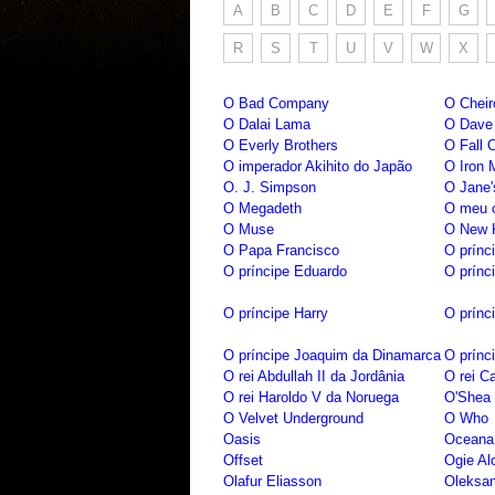
A
B
C
D
E
F
G
R
S
T
U
V
W
X
O Bad Company
O Cheir
O Dalai Lama
O Dave 
O Everly Brothers
O Fall 
O imperador Akihito do Japão
O Iron 
O. J. Simpson
O Jane'
O Megadeth
O meu 
O Muse
O New K
O Papa Francisco
O prínc
O príncipe Eduardo
O prínc
O príncipe Harry
O prínc
O príncipe Joaquim da Dinamarca
O prínc
O rei Abdullah II da Jordânia
O rei Ca
O rei Haroldo V da Noruega
O'Shea 
O Velvet Underground
O Who
Oasis
Oceana
Offset
Ogie Al
Olafur Eliasson
Oleksa