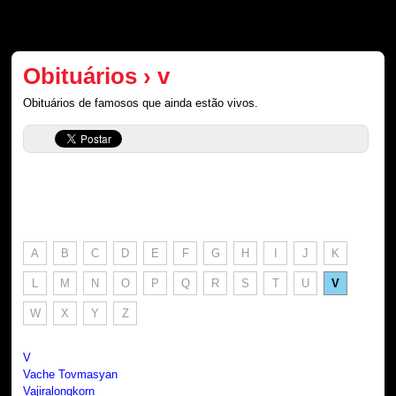
Obituários › v
Obituários de famosos que ainda estão vivos.
A
B
C
D
E
F
G
H
I
J
K
L
M
N
O
P
Q
R
S
T
U
V
W
X
Y
Z
V
Vache Tovmasyan
Vajiralongkorn