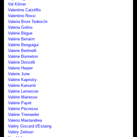
Val Kilmer
Valentine Catzéflis
Valentino Rossi
Valeria Bruni Tedeschi
Valeria Golino
Valérie Bègue
Valérie Benaïm
Valérie Benguigui
Valerie Bertinelli
Valérie Bonneton
Valérie Donzelli
Valerie Harper
Valerie June
Valérie Kaprisky
Valérie Karsenti
Valérie Lemercier
Valérie Mairesse
Valérie Payet
Valérie Pécresse
Valérie Trierweiler
Valerio Mastandrea
Valéry Giscard d'Estaing
Valéry Zeitoun