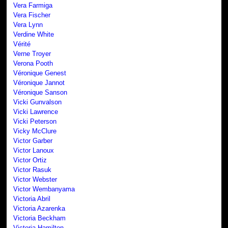
Vera Farmiga
Vera Fischer
Vera Lynn
Verdine White
Vérité
Verne Troyer
Verona Pooth
Véronique Genest
Véronique Jannot
Véronique Sanson
Vicki Gunvalson
Vicki Lawrence
Vicki Peterson
Vicky McClure
Victor Garber
Victor Lanoux
Victor Ortiz
Victor Rasuk
Victor Webster
Victor Wembanyama
Victoria Abril
Victoria Azarenka
Victoria Beckham
Victoria Hamilton