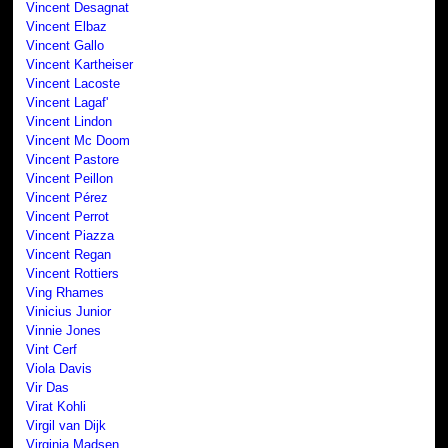
Vincent Desagnat
Vincent Elbaz
Vincent Gallo
Vincent Kartheiser
Vincent Lacoste
Vincent Lagaf'
Vincent Lindon
Vincent Mc Doom
Vincent Pastore
Vincent Peillon
Vincent Pérez
Vincent Perrot
Vincent Piazza
Vincent Regan
Vincent Rottiers
Ving Rhames
Vinicius Junior
Vinnie Jones
Vint Cerf
Viola Davis
Vir Das
Virat Kohli
Virgil van Dijk
Virginia Madsen