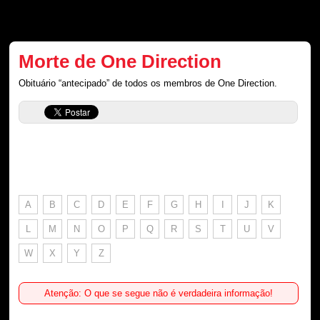
Morte de One Direction
Obituário “antecipado” de todos os membros de One Direction.
A
B
C
D
E
F
G
H
I
J
K
L
M
N
O
P
Q
R
S
T
U
V
W
X
Y
Z
Atenção: O que se segue não é verdadeira informação!