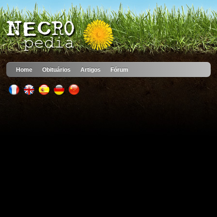
Home
Obituários
Artigos
Fórum