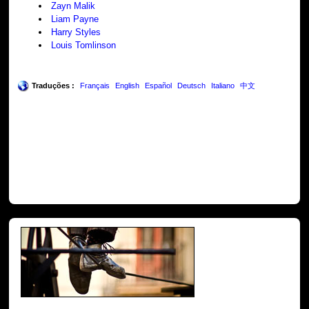
Zayn Malik
Liam Payne
Harry Styles
Louis Tomlinson
Traduções :
Français
English
Español
Deutsch
Italiano
中文