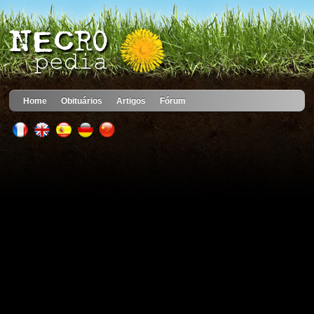
Home
Obituários
Artigos
Fórum