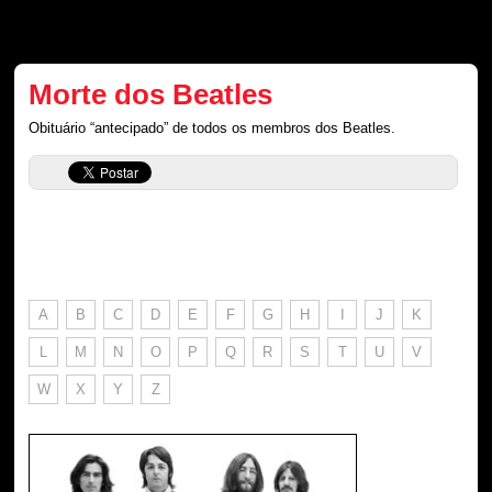
Morte dos Beatles
Obituário “antecipado” de todos os membros dos Beatles.
A
B
C
D
E
F
G
H
I
J
K
L
M
N
O
P
Q
R
S
T
U
V
W
X
Y
Z