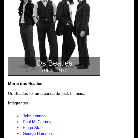
Os Beatles
1960 - 1970
Morte dos Beatles
Os Beatles foi uma banda de rock britânica.
Integrantes :
John Lennon
Paul McCartney
Ringo Starr
George Harrison