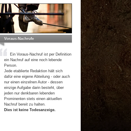
Voraus-Nachrufe
Ein Voraus-Nachruf ist per Definition
ein Nachruf auf eine noch lebende
Person.
Jede etablierte Redaktion hält sich
dafür eine eigene Abteilung - oder auch
nur einen einzelnen Autor - dessen
einzige Aufgabe darin besteht, über
jeden nur denkbaren lebenden
Prominenten stets einen aktuellen
Nachruf bereit zu halten.
Dies ist keine Todesanzeige.