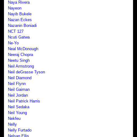
Naya Rivera
Nayeon
Nayib Bukele
Nazan Eckes
Nazanin Boniadi
NCT 127
Ncuti Gatwa
Ne-Yo
Neal McDonough
Neeraj Chopra
Neetu Singh
Neil Armstrong
Neil deGrasse Tyson
Neil Diamond
Neil Flynn
Neil Gaiman
Neil Jordan
Neil Patrick Harris
Neil Sedaka
Neil Young
Nekfeu
Nelly
Nelly Furtado
Nelsan Ellis