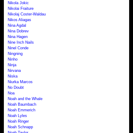
Nikola Jokic
Nikolai Fraiture
Nikolaj Coster-Waldau
Nikos Aliagas
Nina Agdal
Nina Dobrev
Nina Hagen
Nine Inch Nails
Ninel Conde
Ningning
Ninho
Ninja
Nirvana
Niska
Niurka Marcos
No Doubt
Noa
Noah and the Whale
Noah Baumbach
Noah Emmerich
Noah Lyles
Noah Ringer
Noah Schnapp
Noah Taylor