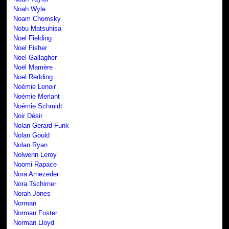
Noah Wyle
Noam Chomsky
Nobu Matsuhisa
Noel Fielding
Noel Fisher
Noel Gallagher
Noël Mamère
Noel Redding
Noémie Lenoir
Noémie Merlant
Noémie Schmidt
Noir Désir
Nolan Gerard Funk
Nolan Gould
Nolan Ryan
Nolwenn Leroy
Noomi Rapace
Nora Arnezeder
Nora Tschirner
Norah Jones
Norman
Norman Foster
Norman Lloyd