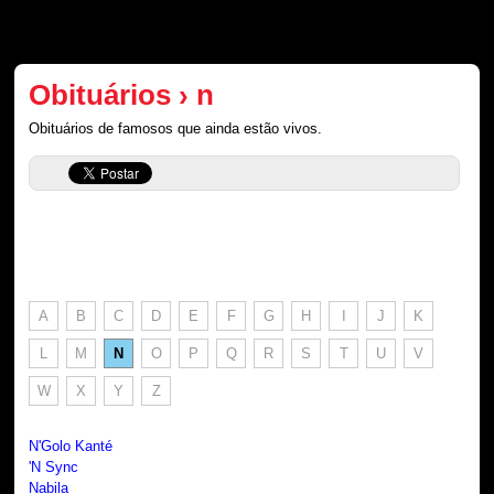
Obituários › n
Obituários de famosos que ainda estão vivos.
A
B
C
D
E
F
G
H
I
J
K
L
M
N
O
P
Q
R
S
T
U
V
W
X
Y
Z
N'Golo Kanté
'N Sync
Nabila