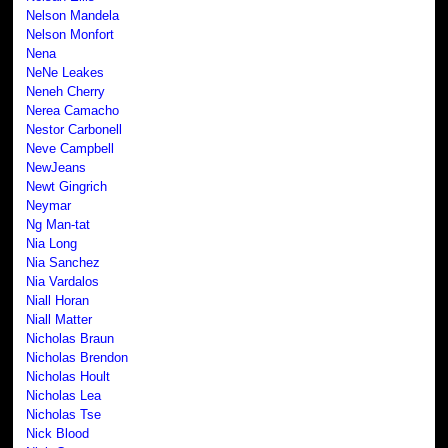
Nelson Mandela
Nelson Monfort
Nena
NeNe Leakes
Neneh Cherry
Nerea Camacho
Nestor Carbonell
Neve Campbell
NewJeans
Newt Gingrich
Neymar
Ng Man-tat
Nia Long
Nia Sanchez
Nia Vardalos
Niall Horan
Niall Matter
Nicholas Braun
Nicholas Brendon
Nicholas Hoult
Nicholas Lea
Nicholas Tse
Nick Blood