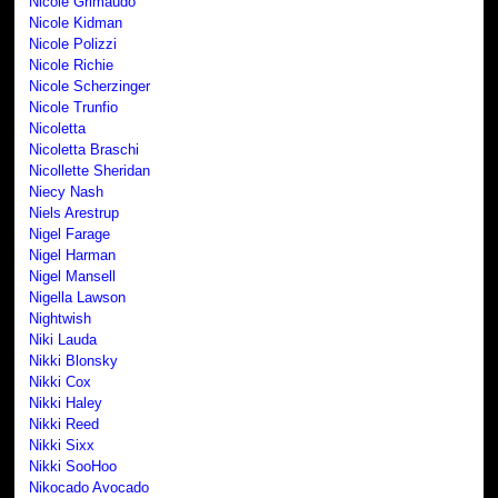
Nicole Grimaudo
Nicole Kidman
Nicole Polizzi
Nicole Richie
Nicole Scherzinger
Nicole Trunfio
Nicoletta
Nicoletta Braschi
Nicollette Sheridan
Niecy Nash
Niels Arestrup
Nigel Farage
Nigel Harman
Nigel Mansell
Nigella Lawson
Nightwish
Niki Lauda
Nikki Blonsky
Nikki Cox
Nikki Haley
Nikki Reed
Nikki Sixx
Nikki SooHoo
Nikocado Avocado