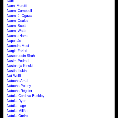
Nani
Nanni Moretti
Naomi Campbell
Naomi J. Ogawa
Naomi Osaka
Naomi Scott
Naomi Watts
Naomie Harris
Napoleão
Narendra Modi
Nargis Fakhri
Naseeruddin Shah
Nasim Pedrad
Nastassja Kinski
Nastia Liukin
Nat Wolff
Natacha Amal
Natacha Polony
Natacha Régnier
Natalia Cordova-Buckley
Natalia Dyer
Natália Lage
Natalia Millán
Natalia Oreiro