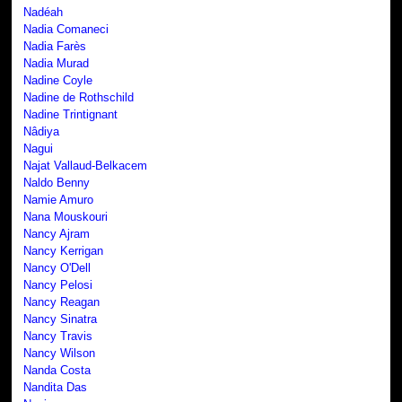
Nadéah
Nadia Comaneci
Nadia Farès
Nadia Murad
Nadine Coyle
Nadine de Rothschild
Nadine Trintignant
Nâdiya
Nagui
Najat Vallaud-Belkacem
Naldo Benny
Namie Amuro
Nana Mouskouri
Nancy Ajram
Nancy Kerrigan
Nancy O'Dell
Nancy Pelosi
Nancy Reagan
Nancy Sinatra
Nancy Travis
Nancy Wilson
Nanda Costa
Nandita Das