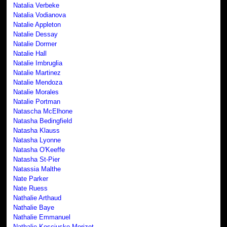
Natalia Verbeke
Natalia Vodianova
Natalie Appleton
Natalie Dessay
Natalie Dormer
Natalie Hall
Natalie Imbruglia
Natalie Martinez
Natalie Mendoza
Natalie Morales
Natalie Portman
Natascha McElhone
Natasha Bedingfield
Natasha Klauss
Natasha Lyonne
Natasha O'Keeffe
Natasha St-Pier
Natassia Malthe
Nate Parker
Nate Ruess
Nathalie Arthaud
Nathalie Baye
Nathalie Emmanuel
Nathalie Kosciusko-Morizet