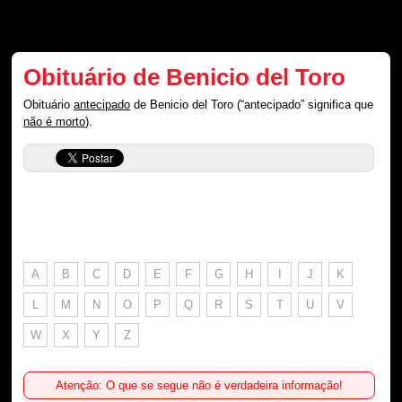
Obituário de Benicio del Toro
Obituário
antecipado
de Benicio del Toro (“antecipado” significa que
não é morto
).
A
B
C
D
E
F
G
H
I
J
K
L
M
N
O
P
Q
R
S
T
U
V
W
X
Y
Z
Atenção: O que se segue não é verdadeira informação!