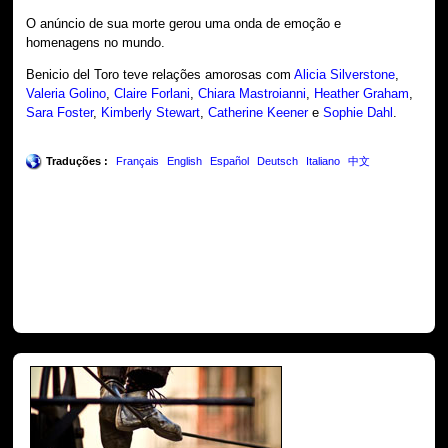
O anúncio de sua morte gerou uma onda de emoção e
homenagens no mundo.
Benicio del Toro teve relações amorosas com
Alicia Silverstone
,
Valeria Golino
,
Claire Forlani
,
Chiara Mastroianni
,
Heather Graham
,
Sara Foster
,
Kimberly Stewart
,
Catherine Keener
e
Sophie Dahl
.
Traduções :
Français
English
Español
Deutsch
Italiano
中文