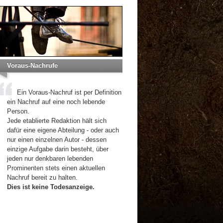
Voraus-Nachrufe
Ein Voraus-Nachruf ist per Definition
ein Nachruf auf eine noch lebende
Person.
Jede etablierte Redaktion hält sich
dafür eine eigene Abteilung - oder auch
nur einen einzelnen Autor - dessen
einzige Aufgabe darin besteht, über
jeden nur denkbaren lebenden
Prominenten stets einen aktuellen
Nachruf bereit zu halten.
Dies ist keine Todesanzeige.