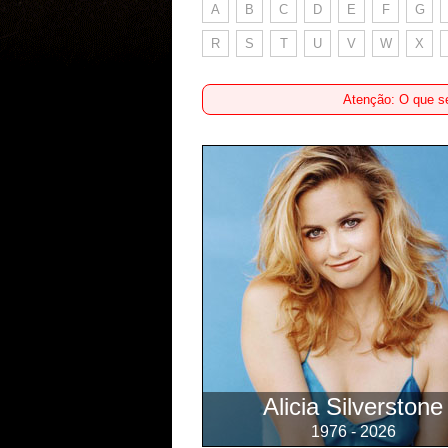
A
B
C
D
E
F
G
R
S
T
U
V
W
X
Atenção: O que se
Alicia Silverstone
1976 - 2026