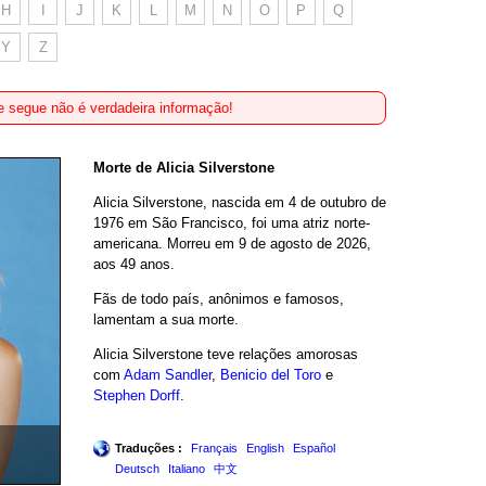
H
I
J
K
L
M
N
O
P
Q
Y
Z
 segue não é verdadeira informação!
Morte de Alicia Silverstone
Alicia Silverstone, nascida em 4 de outubro de
1976 em São Francisco, foi uma atriz norte-
americana. Morreu em 9 de agosto de 2026,
aos 49 anos.
Fãs de todo país, anônimos e famosos,
lamentam a sua morte.
Alicia Silverstone teve relações amorosas
com
Adam Sandler
,
Benicio del Toro
e
Stephen Dorff
.
Traduções :
Français
English
Español
Deutsch
Italiano
中文