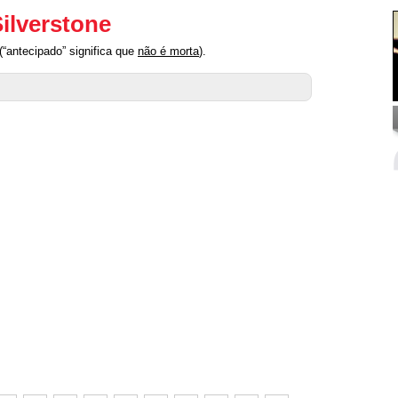
Silverstone
(“antecipado” significa que
não é morta
).