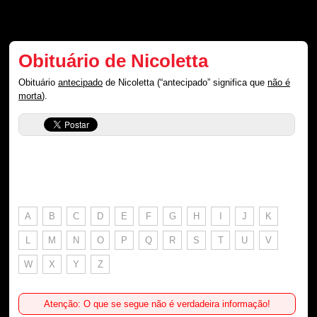
Obituário de Nicoletta
Obituário
antecipado
de Nicoletta (“antecipado” significa que
não é
morta
).
A
B
C
D
E
F
G
H
I
J
K
L
M
N
O
P
Q
R
S
T
U
V
W
X
Y
Z
Atenção: O que se segue não é verdadeira informação!