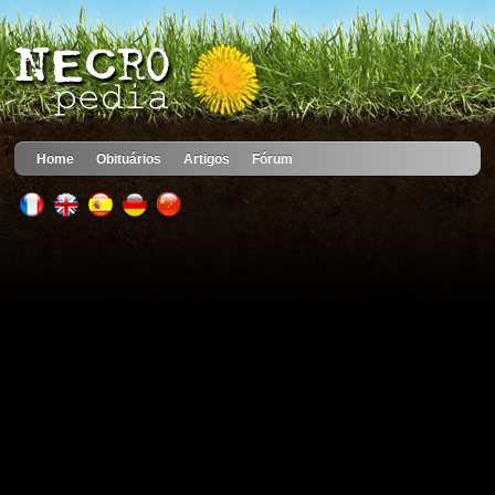
Home
Obituários
Artigos
Fórum