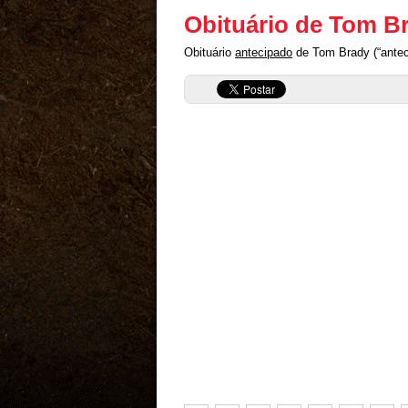
Obituário de Tom B
Obituário
antecipado
de Tom Brady (“antec