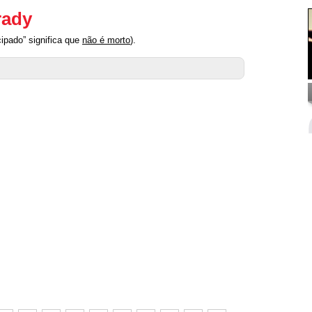
rady
ipado” significa que
não é morto
).