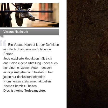
Voraus-Nachrufe
Ein Voraus-Nachruf ist per Definition
ein Nachruf auf eine noch lebende
Person.
Jede etablierte Redaktion hält sich
dafür eine eigene Abteilung - oder auch
nur einen einzelnen Autor - dessen
einzige Aufgabe darin besteht, über
jeden nur denkbaren lebenden
Prominenten stets einen aktuellen
Nachruf bereit zu halten.
Dies ist keine Todesanzeige.