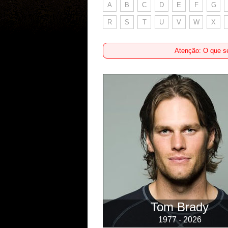
A
B
C
D
E
F
G
R
S
T
U
V
W
X
Atenção: O que se
Tom Brady
1977 - 2026