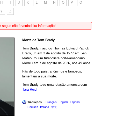
H
I
J
K
L
M
N
O
P
Q
Y
Z
 segue não é verdadeira informação!
Morte de Tom Brady
Tom Brady, nascido Thomas Edward Patrick
Brady, Jr. em 3 de agosto de 1977 em San
Mateo, foi um futebolista norte-americano.
Morreu em 7 de agosto de 2026, aos 49 anos.
Fãs de todo país, anônimos e famosos,
lamentam a sua morte.
Tom Brady teve uma relação amorosa com
Tara Reid
.
Traduções :
Français
English
Español
Deutsch
Italiano
中文