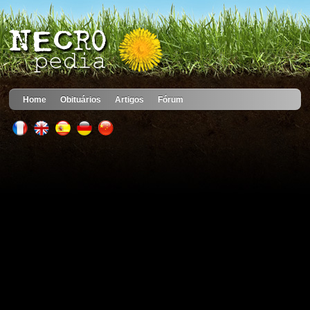
Home
Obituários
Artigos
Fórum