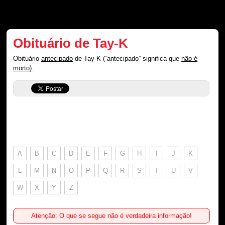
Obituário de Tay-K
Obituário
antecipado
de Tay-K (“antecipado” significa que
não é
morto
).
A
B
C
D
E
F
G
H
I
J
K
L
M
N
O
P
Q
R
S
T
U
V
W
X
Y
Z
Atenção: O que se segue não é verdadeira informação!