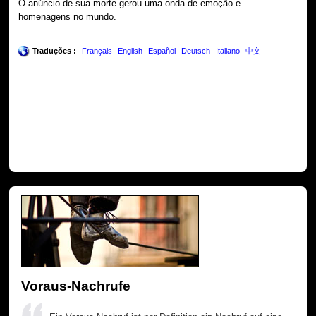
O anúncio de sua morte gerou uma onda de emoção e
homenagens no mundo.
Traduções :
Français
English
Español
Deutsch
Italiano
中文
Voraus-Nachrufe