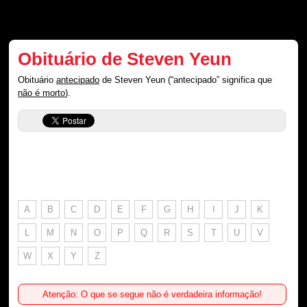
Obituário de Steven Yeun
Obituário
antecipado
de Steven Yeun (“antecipado” significa que
não é morto
).
A
B
C
D
E
F
G
H
I
J
K
L
M
N
O
P
Q
R
S
T
U
V
W
X
Y
Z
Atenção: O que se segue não é verdadeira informação!