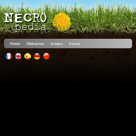
Home
Obituários
Artigos
Fórum