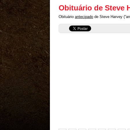
Obituário de Steve 
Obituário
antecipado
de Steve Harvey (“an