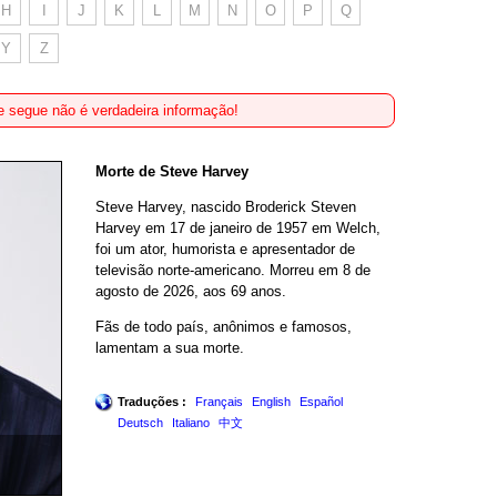
H
I
J
K
L
M
N
O
P
Q
Y
Z
 segue não é verdadeira informação!
Morte de Steve Harvey
Steve Harvey, nascido Broderick Steven
Harvey em 17 de janeiro de 1957 em Welch,
foi um ator, humorista e apresentador de
televisão norte-americano. Morreu em 8 de
agosto de 2026, aos 69 anos.
Fãs de todo país, anônimos e famosos,
lamentam a sua morte.
Traduções :
Français
English
Español
Deutsch
Italiano
中文