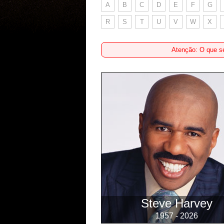
A
B
C
D
E
F
G
R
S
T
U
V
W
X
Atenção: O que se
Steve Harvey
1957 - 2026