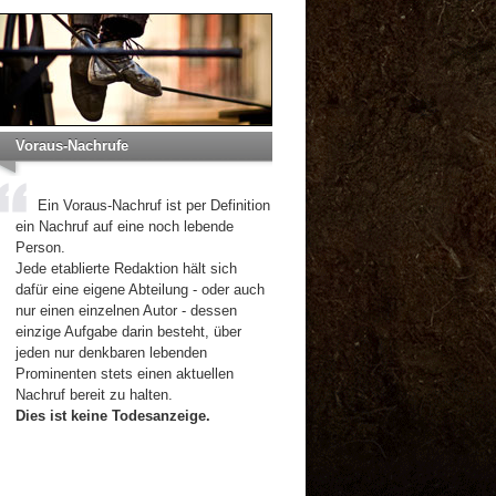
Voraus-Nachrufe
Ein Voraus-Nachruf ist per Definition
ein Nachruf auf eine noch lebende
Person.
Jede etablierte Redaktion hält sich
dafür eine eigene Abteilung - oder auch
nur einen einzelnen Autor - dessen
einzige Aufgabe darin besteht, über
jeden nur denkbaren lebenden
Prominenten stets einen aktuellen
Nachruf bereit zu halten.
Dies ist keine Todesanzeige.