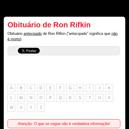
Obituário de Ron Rifkin
Obituário
antecipado
de Ron Rifkin (“antecipado” significa que
não
é morto
).
A
B
C
D
E
F
G
H
I
J
K
L
M
N
O
P
Q
R
S
T
U
V
W
X
Y
Z
Atenção: O que se segue não é verdadeira informação!