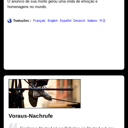
O anúncio de sua morte gerou uma onda de emoção e
homenagens no mundo.
Traduções :
Français
English
Español
Deutsch
Italiano
中文
Voraus-Nachrufe