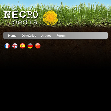
Home
Obituários
Artigos
Fórum