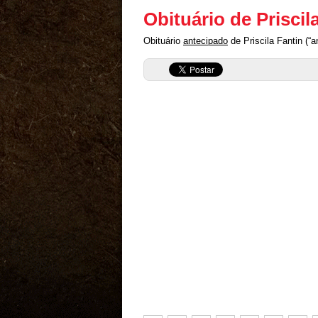
Obituário de Priscil
Obituário
antecipado
de Priscila Fantin (“a