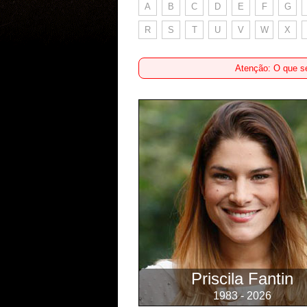
A
B
C
D
E
F
G
R
S
T
U
V
W
X
Atenção: O que se
Priscila Fantin
1983 - 2026