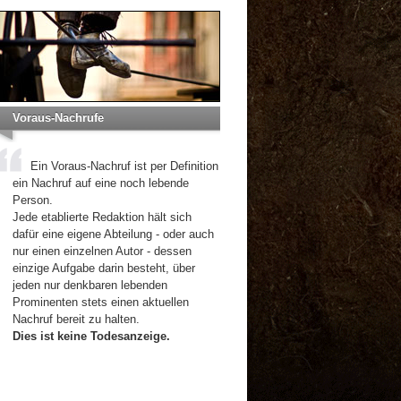
Voraus-Nachrufe
Ein Voraus-Nachruf ist per Definition
ein Nachruf auf eine noch lebende
Person.
Jede etablierte Redaktion hält sich
dafür eine eigene Abteilung - oder auch
nur einen einzelnen Autor - dessen
einzige Aufgabe darin besteht, über
jeden nur denkbaren lebenden
Prominenten stets einen aktuellen
Nachruf bereit zu halten.
Dies ist keine Todesanzeige.