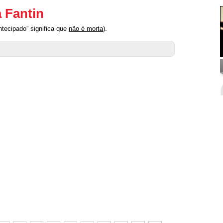
a Fantin
ntecipado” significa que
não é morta
).