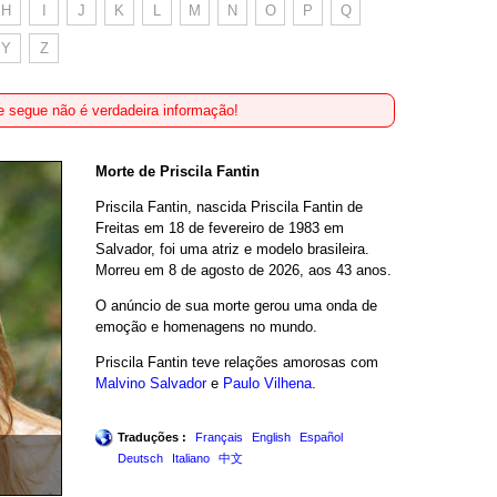
H
I
J
K
L
M
N
O
P
Q
Y
Z
 segue não é verdadeira informação!
Morte de Priscila Fantin
Priscila Fantin, nascida Priscila Fantin de
Freitas em 18 de fevereiro de 1983 em
Salvador, foi uma atriz e modelo brasileira.
Morreu em 8 de agosto de 2026, aos 43 anos.
O anúncio de sua morte gerou uma onda de
emoção e homenagens no mundo.
Priscila Fantin teve relações amorosas com
Malvino Salvador
e
Paulo Vilhena
.
Traduções :
Français
English
Español
Deutsch
Italiano
中文