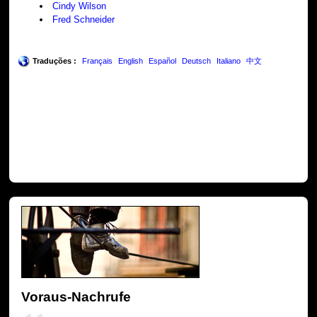
Cindy Wilson
Fred Schneider
Traduções :
Français
English
Español
Deutsch
Italiano
中文
Voraus-Nachrufe