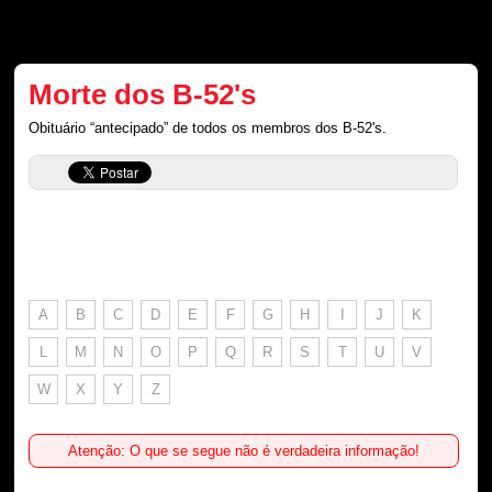
Morte dos B-52's
Obituário “antecipado” de todos os membros dos B-52's.
A
B
C
D
E
F
G
H
I
J
K
L
M
N
O
P
Q
R
S
T
U
V
W
X
Y
Z
Atenção: O que se segue não é verdadeira informação!