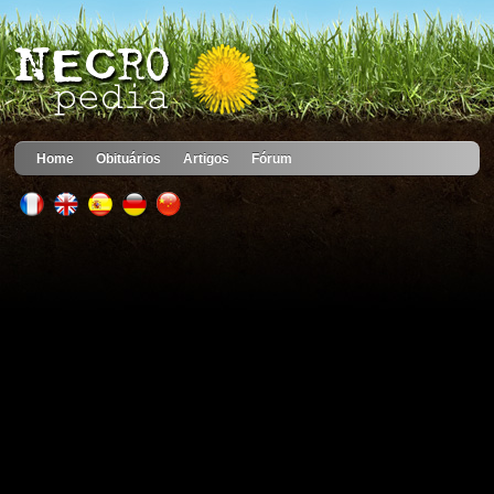
Home
Obituários
Artigos
Fórum