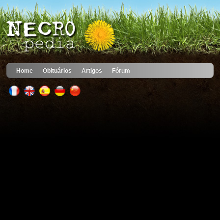
Home
Obituários
Artigos
Fórum