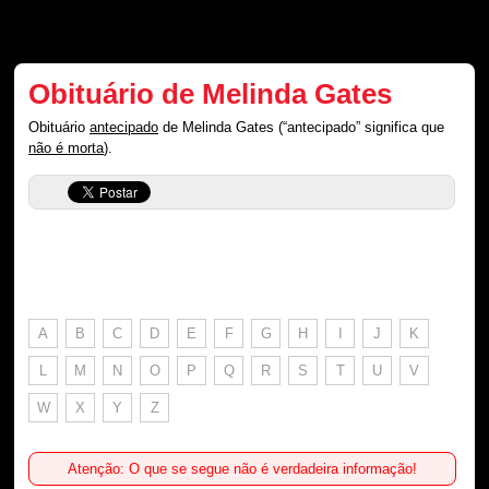
Obituário de Melinda Gates
Obituário
antecipado
de Melinda Gates (“antecipado” significa que
não é morta
).
A
B
C
D
E
F
G
H
I
J
K
L
M
N
O
P
Q
R
S
T
U
V
W
X
Y
Z
Atenção: O que se segue não é verdadeira informação!