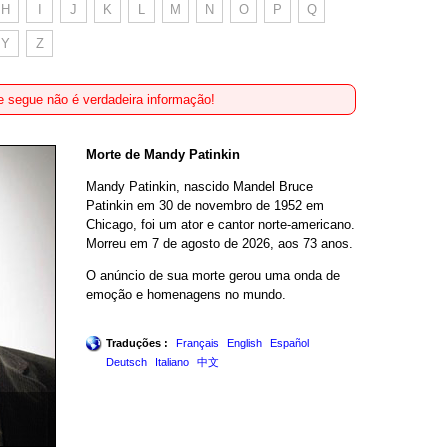
H
I
J
K
L
M
N
O
P
Q
Y
Z
 segue não é verdadeira informação!
Morte de Mandy Patinkin
Mandy Patinkin, nascido Mandel Bruce
Patinkin em 30 de novembro de 1952 em
Chicago, foi um ator e cantor norte-americano.
Morreu em 7 de agosto de 2026, aos 73 anos.
O anúncio de sua morte gerou uma onda de
emoção e homenagens no mundo.
Traduções :
Français
English
Español
Deutsch
Italiano
中文