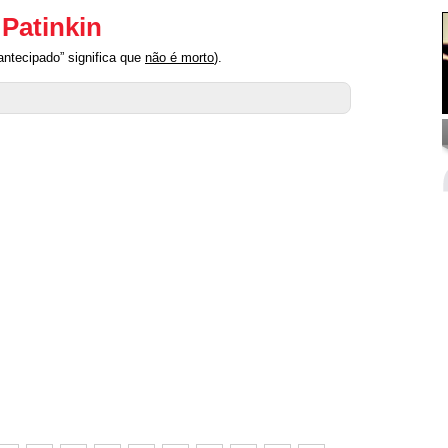
Patinkin
ntecipado” significa que
não é morto
).