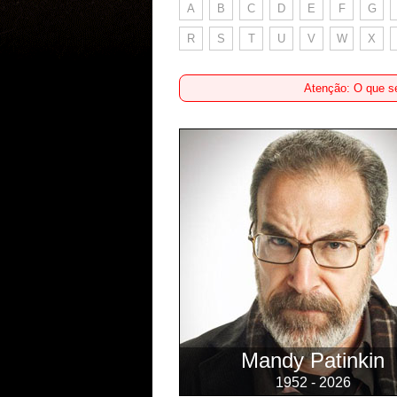
A
B
C
D
E
F
G
R
S
T
U
V
W
X
Atenção: O que se
Mandy Patinkin
1952 - 2026