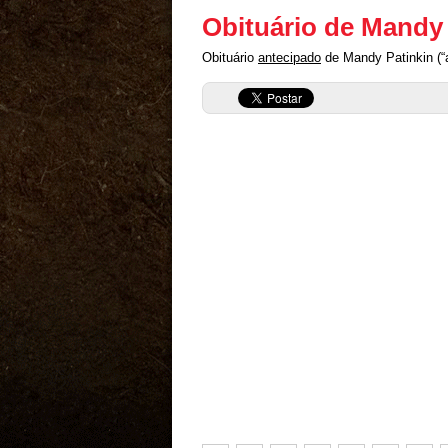
Obituário de Mandy 
Obituário
antecipado
de Mandy Patinkin (“a