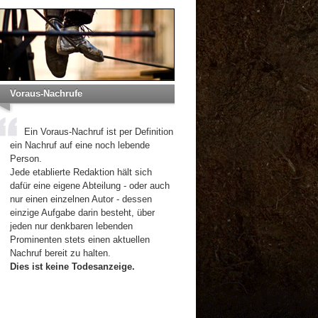
Voraus-Nachrufe
Ein Voraus-Nachruf ist per Definition
ein Nachruf auf eine noch lebende
Person.
Jede etablierte Redaktion hält sich
dafür eine eigene Abteilung - oder auch
nur einen einzelnen Autor - dessen
einzige Aufgabe darin besteht, über
jeden nur denkbaren lebenden
Prominenten stets einen aktuellen
Nachruf bereit zu halten.
Dies ist keine Todesanzeige.