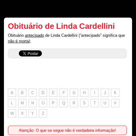
Obituário de Linda Cardellini
Obituário
antecipado
de Linda Cardellini (“antecipado” significa que
não é morta
).
A
B
C
D
E
F
G
H
I
J
K
L
M
N
O
P
Q
R
S
T
U
V
W
X
Y
Z
Atenção: O que se segue não é verdadeira informação!