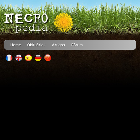
Home
Obituários
Artigos
Fórum