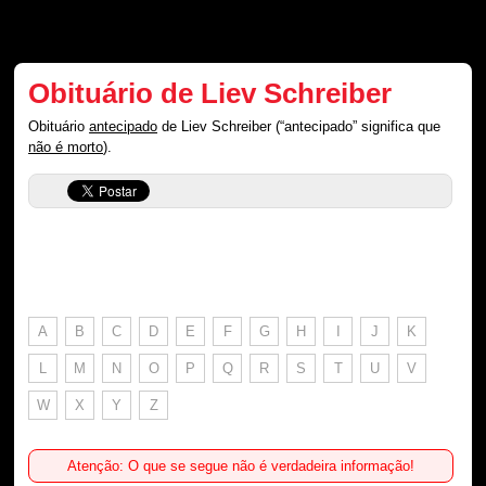
Obituário de Liev Schreiber
Obituário
antecipado
de Liev Schreiber (“antecipado” significa que
não é morto
).
A
B
C
D
E
F
G
H
I
J
K
L
M
N
O
P
Q
R
S
T
U
V
W
X
Y
Z
Atenção: O que se segue não é verdadeira informação!