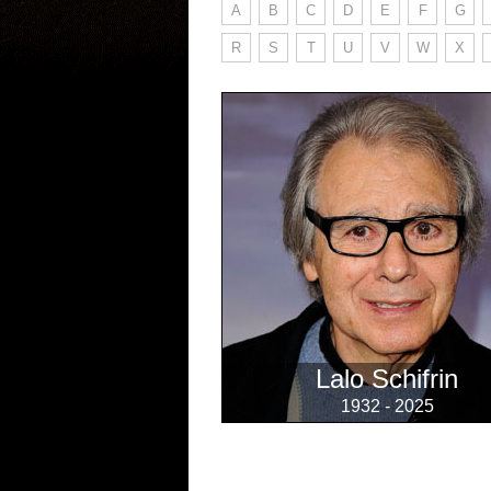
A
B
C
D
E
F
G
R
S
T
U
V
W
X
Lalo Schifrin
1932 - 2025