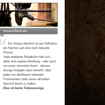
Voraus-Nachrufe
Ein Voraus-Nachruf ist per Definition
ein Nachruf auf eine noch lebende
Person.
Jede etablierte Redaktion hält sich
dafür eine eigene Abteilung - oder auch
nur einen einzelnen Autor - dessen
einzige Aufgabe darin besteht, über
jeden nur denkbaren lebenden
Prominenten stets einen aktuellen
Nachruf bereit zu halten.
Dies ist keine Todesanzeige.