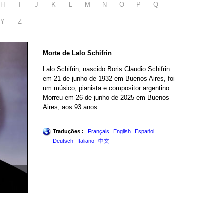
H
I
J
K
L
M
N
O
P
Q
Y
Z
Morte de Lalo Schifrin
Lalo Schifrin, nascido Boris Claudio Schifrin
em 21 de junho de 1932 em Buenos Aires, foi
um músico, pianista e compositor argentino.
Morreu em 26 de junho de 2025 em Buenos
Aires, aos 93 anos.
Traduções :
Français
English
Español
Deutsch
Italiano
中文