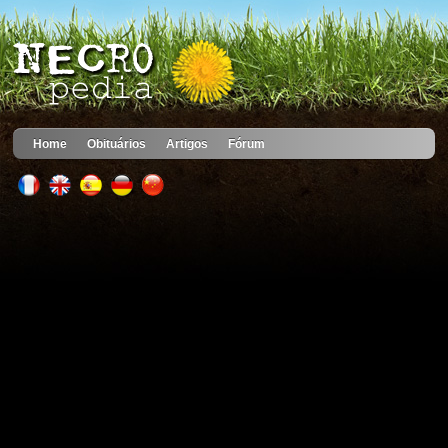
Home
Obituários
Artigos
Fórum