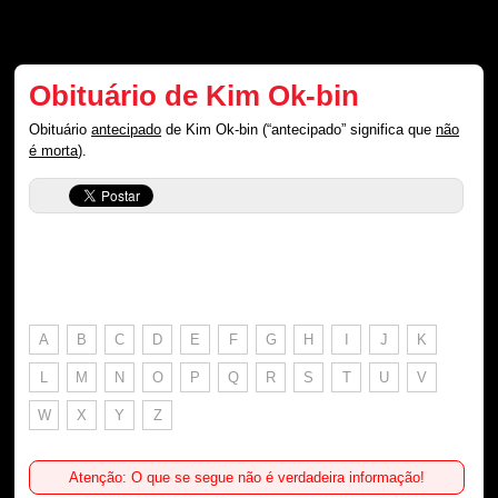
Obituário de Kim Ok-bin
Obituário
antecipado
de Kim Ok-bin (“antecipado” significa que
não
é morta
).
A
B
C
D
E
F
G
H
I
J
K
L
M
N
O
P
Q
R
S
T
U
V
W
X
Y
Z
Atenção: O que se segue não é verdadeira informação!