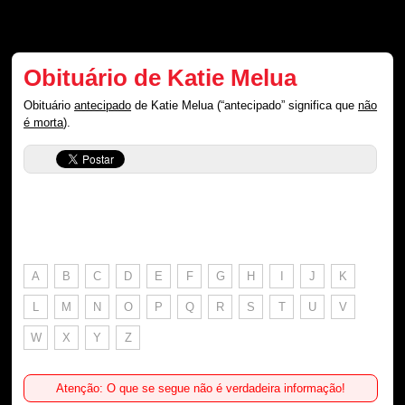
Obituário de Katie Melua
Obituário
antecipado
de Katie Melua (“antecipado” significa que
não
é morta
).
A
B
C
D
E
F
G
H
I
J
K
L
M
N
O
P
Q
R
S
T
U
V
W
X
Y
Z
Atenção: O que se segue não é verdadeira informação!