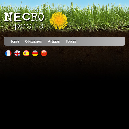
Home
Obituários
Artigos
Fórum