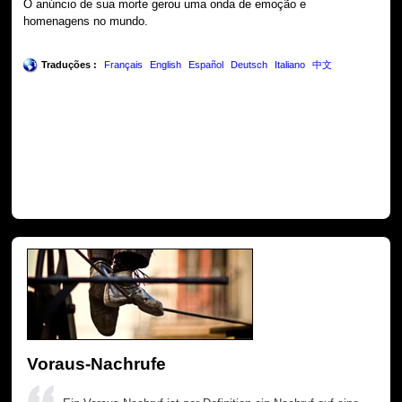
O anúncio de sua morte gerou uma onda de emoção e
homenagens no mundo.
Traduções :
Français
English
Español
Deutsch
Italiano
中文
Voraus-Nachrufe