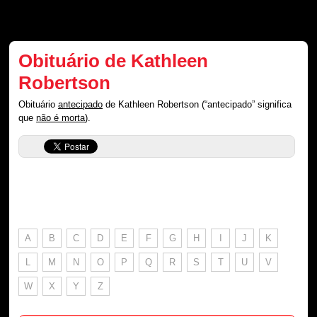
Obituário de Kathleen
Robertson
Obituário
antecipado
de Kathleen Robertson (“antecipado” significa
que
não é morta
).
A
B
C
D
E
F
G
H
I
J
K
L
M
N
O
P
Q
R
S
T
U
V
W
X
Y
Z