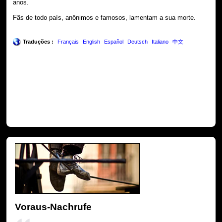
anos.
Fãs de todo país, anônimos e famosos, lamentam a sua morte.
Traduções :
Français
English
Español
Deutsch
Italiano
中文
Voraus-Nachrufe