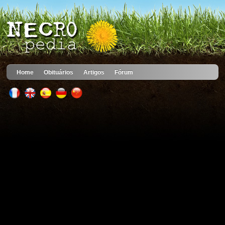
Home
Obituários
Artigos
Fórum