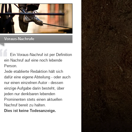
Voraus-Nachrufe
Ein Voraus-Nachruf ist per Definition
ein Nachruf auf eine noch lebende
Person.
Jede etablierte Redaktion hält sich
dafür eine eigene Abteilung - oder auch
nur einen einzelnen Autor - dessen
einzige Aufgabe darin besteht, über
jeden nur denkbaren lebenden
Prominenten stets einen aktuellen
Nachruf bereit zu halten.
Dies ist keine Todesanzeige.