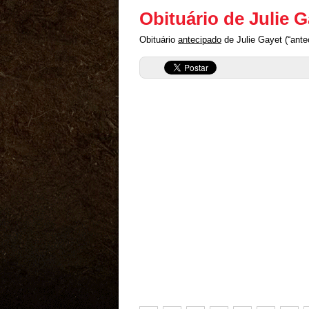
Obituário de Julie G
Obituário
antecipado
de Julie Gayet (“ante