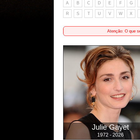
A
B
C
D
E
F
G
R
S
T
U
V
W
X
Atenção: O que se
Julie Gayet
1972 - 2026