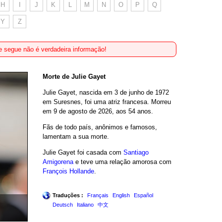
H
I
J
K
L
M
N
O
P
Q
Y
Z
 segue não é verdadeira informação!
Morte de Julie Gayet
Julie Gayet, nascida em 3 de junho de 1972
em Suresnes, foi uma atriz francesa. Morreu
em 9 de agosto de 2026, aos 54 anos.
Fãs de todo país, anônimos e famosos,
lamentam a sua morte.
Julie Gayet foi casada com
Santiago
Amigorena
e teve uma relação amorosa com
François Hollande
.
Traduções :
Français
English
Español
Deutsch
Italiano
中文