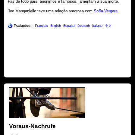
Fãs de todo país, anônimos e famosos, lamentam a sua morte.
Joe Manganiello teve uma relação amorosa com
Sofía Vergara
.
Traduções :
Français
English
Español
Deutsch
Italiano
中文
Voraus-Nachrufe