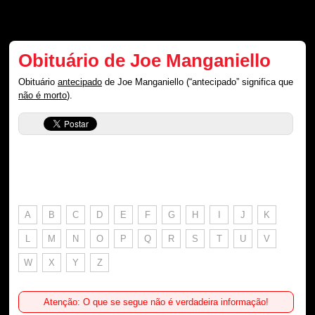
Obituário de Joe Manganiello
Obituário
antecipado
de Joe Manganiello (“antecipado” significa que
não é morto
).
A
B
C
D
E
F
G
H
I
J
K
L
M
N
O
P
Q
R
S
T
U
V
W
X
Y
Z
Atenção: O que se segue não é verdadeira informação!