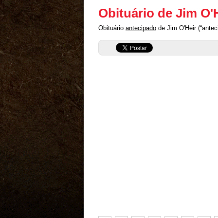
Obituário de Jim O'
Obituário
antecipado
de Jim O'Heir (“antec