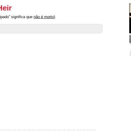
Heir
ipado” significa que
não é morto
).