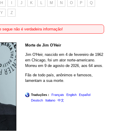
H
I
J
K
L
M
N
O
P
Q
Y
Z
 segue não é verdadeira informação!
Morte de Jim O'Heir
Jim O'Heir, nascido em 4 de fevereiro de 1962
em Chicago, foi um ator norte-americano.
Morreu em 9 de agosto de 2026, aos 64 anos.
Fãs de todo país, anônimos e famosos,
lamentam a sua morte.
Traduções :
Français
English
Español
Deutsch
Italiano
中文