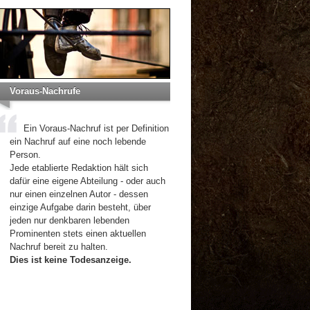
Voraus-Nachrufe
Ein Voraus-Nachruf ist per Definition
ein Nachruf auf eine noch lebende
Person.
Jede etablierte Redaktion hält sich
dafür eine eigene Abteilung - oder auch
nur einen einzelnen Autor - dessen
einzige Aufgabe darin besteht, über
jeden nur denkbaren lebenden
Prominenten stets einen aktuellen
Nachruf bereit zu halten.
Dies ist keine Todesanzeige.