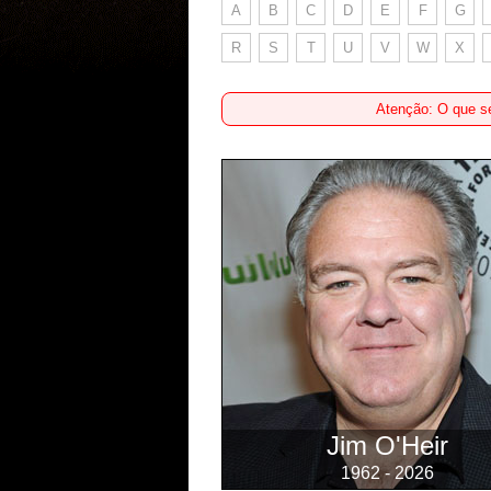
A
B
C
D
E
F
G
R
S
T
U
V
W
X
Atenção: O que se
Jim O'Heir
1962 - 2026