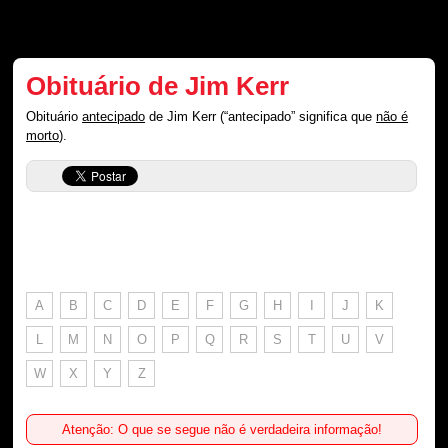
Obituário de Jim Kerr
Obituário
antecipado
de Jim Kerr (“antecipado” significa que
não é
morto
).
A
B
C
D
E
F
G
H
I
J
K
L
M
N
O
P
Q
R
S
T
U
V
W
X
Y
Z
Atenção: O que se segue não é verdadeira informação!