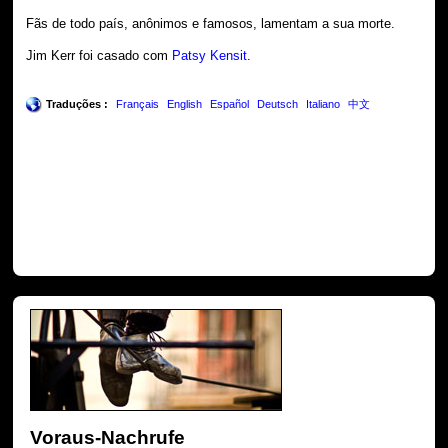
Fãs de todo país, anônimos e famosos, lamentam a sua morte.
Jim Kerr foi casado com
Patsy Kensit
.
Traduções :
Français
English
Español
Deutsch
Italiano
中文
Voraus-Nachrufe