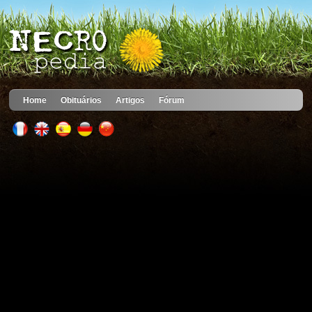
Home
Obituários
Artigos
Fórum