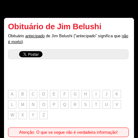
Obituário de Jim Belushi
Obituário
antecipado
de Jim Belushi (“antecipado” significa que
não
é morto
).
A
B
C
D
E
F
G
H
I
J
K
L
M
N
O
P
Q
R
S
T
U
V
W
X
Y
Z
Atenção: O que se segue não é verdadeira informação!