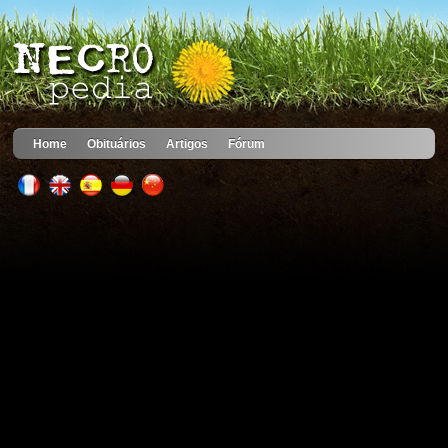
Home
Obituários
Artigos
Fórum