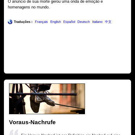
O anúncio de sua morte gerou uma onda de emoção e
homenagens no mundo.
Traduções :
Français
English
Español
Deutsch
Italiano
中文
Voraus-Nachrufe