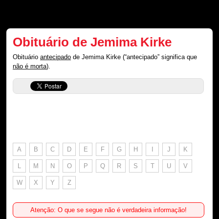
Obituário de Jemima Kirke
Obituário
antecipado
de Jemima Kirke (“antecipado” significa que
não é morta
).
A
B
C
D
E
F
G
H
I
J
K
L
M
N
O
P
Q
R
S
T
U
V
W
X
Y
Z
Atenção: O que se segue não é verdadeira informação!