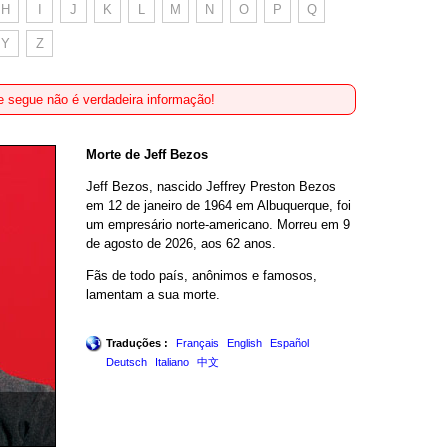
H
I
J
K
L
M
N
O
P
Q
Y
Z
 segue não é verdadeira informação!
Morte de Jeff Bezos
Jeff Bezos, nascido Jeffrey Preston Bezos
em 12 de janeiro de 1964 em Albuquerque, foi
um empresário norte-americano. Morreu em 9
de agosto de 2026, aos 62 anos.
Fãs de todo país, anônimos e famosos,
lamentam a sua morte.
Traduções :
Français
English
Español
Deutsch
Italiano
中文