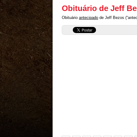
Obituário de Jeff B
Obituário
antecipado
de Jeff Bezos (“antec