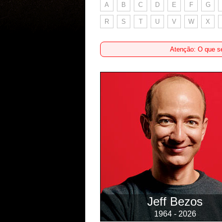
A
B
C
D
E
F
G
R
S
T
U
V
W
X
Atenção: O que se
Jeff Bezos
1964 - 2026