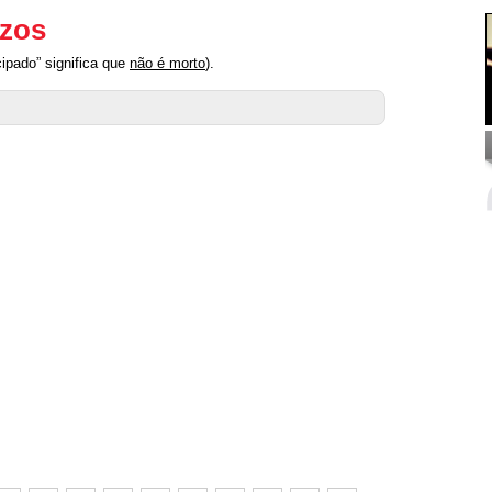
ezos
ipado” significa que
não é morto
).