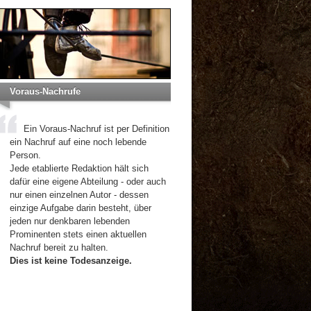
Voraus-Nachrufe
Ein Voraus-Nachruf ist per Definition
ein Nachruf auf eine noch lebende
Person.
Jede etablierte Redaktion hält sich
dafür eine eigene Abteilung - oder auch
nur einen einzelnen Autor - dessen
einzige Aufgabe darin besteht, über
jeden nur denkbaren lebenden
Prominenten stets einen aktuellen
Nachruf bereit zu halten.
Dies ist keine Todesanzeige.