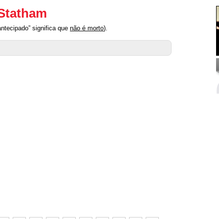
 Statham
ntecipado” significa que
não é morto
).