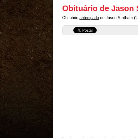
Obituário de Jason
Obituário
antecipado
de Jason Statham (“a