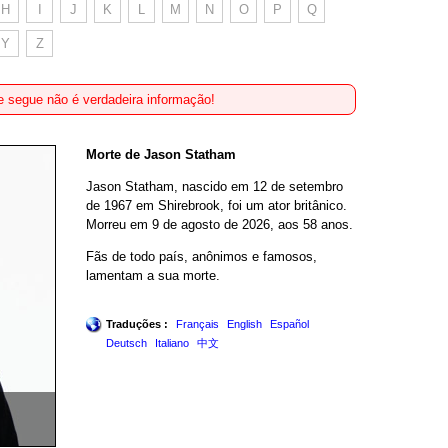
H
I
J
K
L
M
N
O
P
Q
Y
Z
 segue não é verdadeira informação!
Morte de Jason Statham
Jason Statham, nascido em 12 de setembro
de 1967 em Shirebrook, foi um ator britânico.
Morreu em 9 de agosto de 2026, aos 58 anos.
Fãs de todo país, anônimos e famosos,
lamentam a sua morte.
Traduções :
Français
English
Español
Deutsch
Italiano
中文