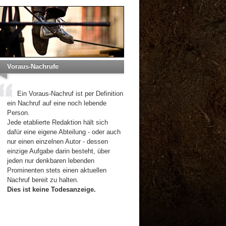
Voraus-Nachrufe
Ein Voraus-Nachruf ist per Definition
ein Nachruf auf eine noch lebende
Person.
Jede etablierte Redaktion hält sich
dafür eine eigene Abteilung - oder auch
nur einen einzelnen Autor - dessen
einzige Aufgabe darin besteht, über
jeden nur denkbaren lebenden
Prominenten stets einen aktuellen
Nachruf bereit zu halten.
Dies ist keine Todesanzeige.