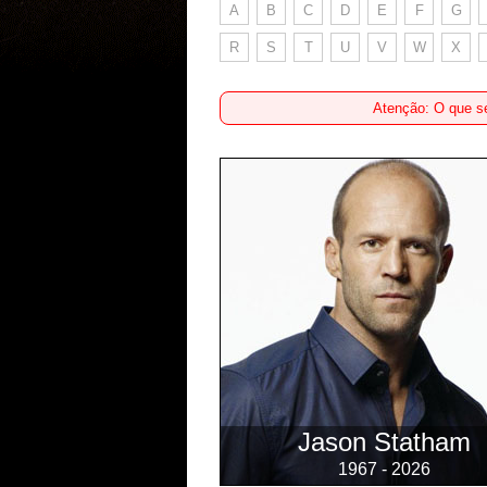
A
B
C
D
E
F
G
R
S
T
U
V
W
X
Atenção: O que se
Jason Statham
1967 - 2026