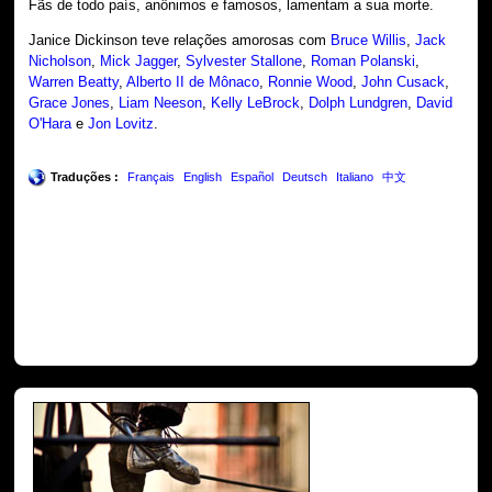
Fãs de todo país, anônimos e famosos, lamentam a sua morte.
Janice Dickinson teve relações amorosas com
Bruce Willis
,
Jack
Nicholson
,
Mick Jagger
,
Sylvester Stallone
,
Roman Polanski
,
Warren Beatty
,
Alberto II de Mônaco
,
Ronnie Wood
,
John Cusack
,
Grace Jones
,
Liam Neeson
,
Kelly LeBrock
,
Dolph Lundgren
,
David
O'Hara
e
Jon Lovitz
.
Traduções :
Français
English
Español
Deutsch
Italiano
中文