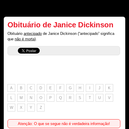
Obituário de Janice Dickinson
Obituário
antecipado
de Janice Dickinson (“antecipado” significa
que
não é morta
).
A
B
C
D
E
F
G
H
I
J
K
L
M
N
O
P
Q
R
S
T
U
V
W
X
Y
Z
Atenção: O que se segue não é verdadeira informação!