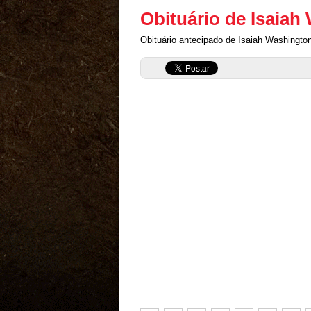
Obituário de Isaiah
Obituário
antecipado
de Isaiah Washington 