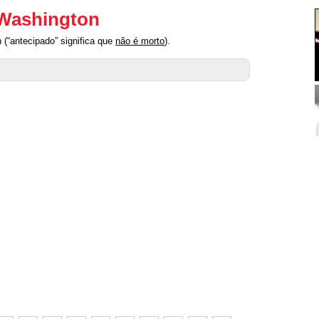
 Washington
(“antecipado” significa que
não é morto
).