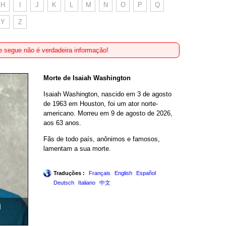
H
I
J
K
L
M
N
O
P
Q
Y
Z
 segue não é verdadeira informação!
Morte de Isaiah Washington
Isaiah Washington, nascido em 3 de agosto
de 1963 em Houston, foi um ator norte-
americano. Morreu em 9 de agosto de 2026,
aos 63 anos.
Fãs de todo país, anônimos e famosos,
lamentam a sua morte.
Traduções :
Français
English
Español
Deutsch
Italiano
中文
n