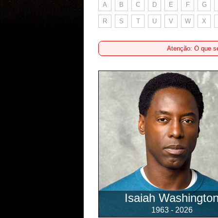
A
B
C
D
E
F
G
R
S
T
U
V
W
X
Atenção: O que se
Isaiah Washingto
1963 - 2026