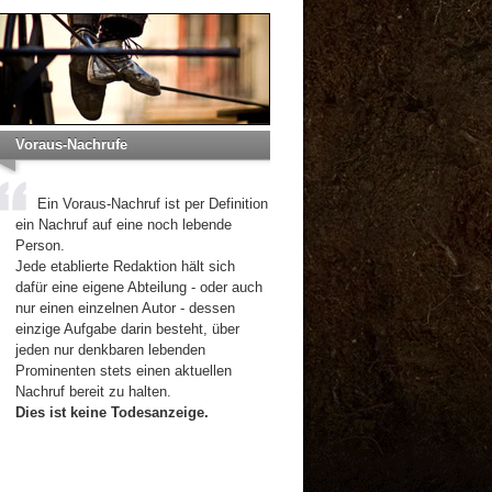
Voraus-Nachrufe
Ein Voraus-Nachruf ist per Definition
ein Nachruf auf eine noch lebende
Person.
Jede etablierte Redaktion hält sich
dafür eine eigene Abteilung - oder auch
nur einen einzelnen Autor - dessen
einzige Aufgabe darin besteht, über
jeden nur denkbaren lebenden
Prominenten stets einen aktuellen
Nachruf bereit zu halten.
Dies ist keine Todesanzeige.