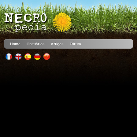
Home
Obituários
Artigos
Fórum