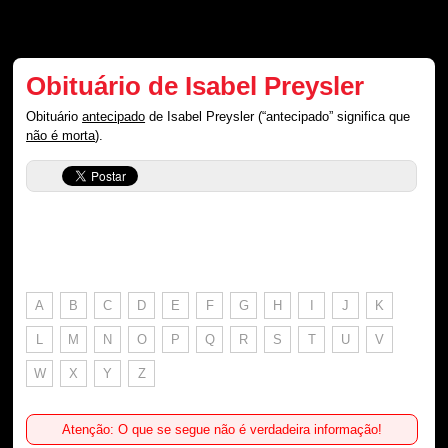
Obituário de Isabel Preysler
Obituário
antecipado
de Isabel Preysler (“antecipado” significa que
não é morta
).
A
B
C
D
E
F
G
H
I
J
K
L
M
N
O
P
Q
R
S
T
U
V
W
X
Y
Z
Atenção: O que se segue não é verdadeira informação!