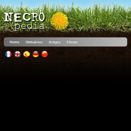
Home
Obituários
Artigos
Fórum