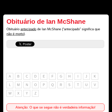
Obituário de Ian McShane
Obituário
antecipado
de Ian McShane (“antecipado” significa que
não é morto
).
A
B
C
D
E
F
G
H
I
J
K
L
M
N
O
P
Q
R
S
T
U
V
W
X
Y
Z
Atenção: O que se segue não é verdadeira informação!