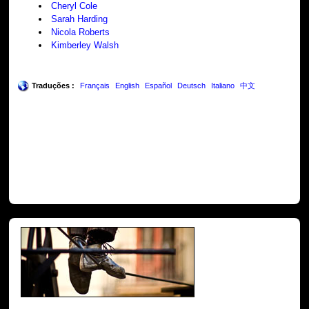
Cheryl Cole
Sarah Harding
Nicola Roberts
Kimberley Walsh
Traduções :
Français
English
Español
Deutsch
Italiano
中文