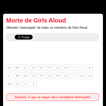
Morte de Girls Aloud
Obituário “antecipado” de todos os membros de Girls Aloud.
A
B
C
D
E
F
G
H
I
J
K
L
M
N
O
P
Q
R
S
T
U
V
W
X
Y
Z
Atenção: O que se segue não é verdadeira informação!