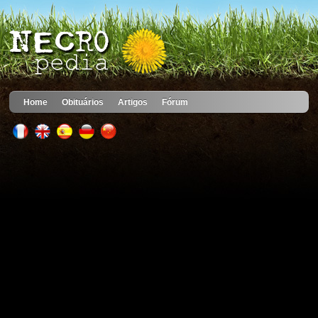
Home
Obituários
Artigos
Fórum