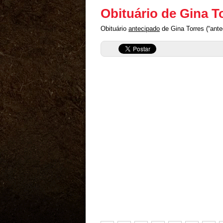
Obituário de Gina T
Obituário
antecipado
de Gina Torres (“ante