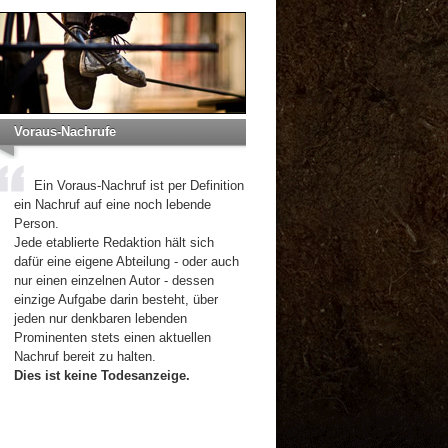
Voraus-Nachrufe
Ein Voraus-Nachruf ist per Definition
ein Nachruf auf eine noch lebende
Person.
Jede etablierte Redaktion hält sich
dafür eine eigene Abteilung - oder auch
nur einen einzelnen Autor - dessen
einzige Aufgabe darin besteht, über
jeden nur denkbaren lebenden
Prominenten stets einen aktuellen
Nachruf bereit zu halten.
Dies ist keine Todesanzeige.