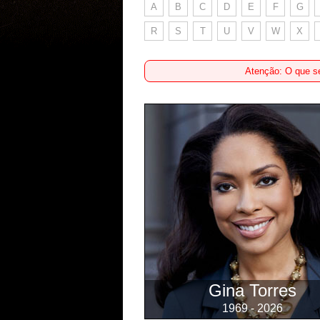
A
B
C
D
E
F
G
R
S
T
U
V
W
X
Atenção: O que se
Gina Torres
1969 - 2026