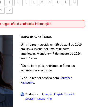
H
I
J
K
L
M
N
O
P
Q
Y
Z
 segue não é verdadeira informação!
Morte de Gina Torres
Gina Torres, nascida em 25 de abril de 1969
em Nova Iorque, foi uma atriz norte-
americana. Morreu em 7 de agosto de 2026,
aos 57 anos.
Fãs de todo país, anônimos e famosos,
lamentam a sua morte.
Gina Torres foi casada com
Laurence
Fishburne
.
Traduções :
Français
English
Español
Deutsch
Italiano
中文