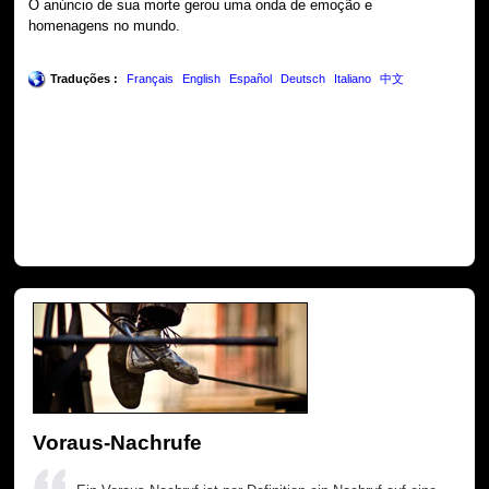
O anúncio de sua morte gerou uma onda de emoção e
homenagens no mundo.
Traduções :
Français
English
Español
Deutsch
Italiano
中文
Voraus-Nachrufe