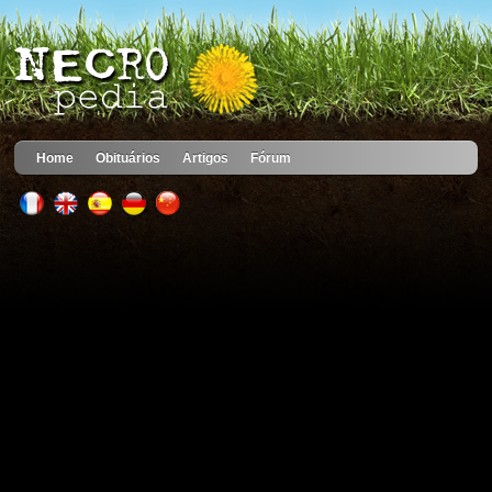
Home
Obituários
Artigos
Fórum