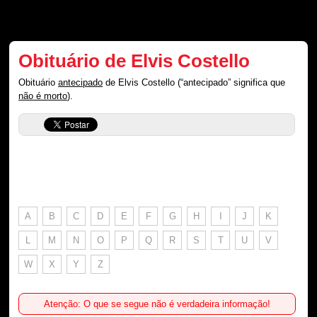
Obituário de Elvis Costello
Obituário
antecipado
de Elvis Costello (“antecipado” significa que
não é morto
).
A
B
C
D
E
F
G
H
I
J
K
L
M
N
O
P
Q
R
S
T
U
V
W
X
Y
Z
Atenção: O que se segue não é verdadeira informação!