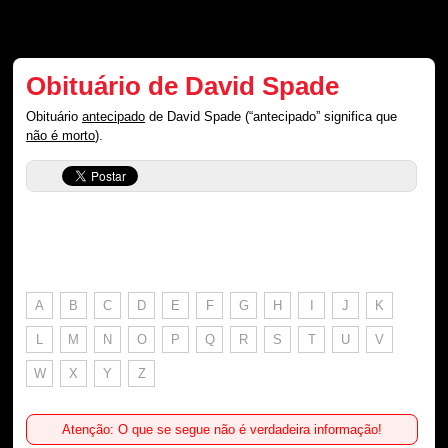
Obituário de David Spade
Obituário
antecipado
de David Spade (“antecipado” significa que
não é morto
).
A
B
C
D
E
F
G
H
I
J
K
L
M
N
O
P
Q
R
S
T
U
V
W
X
Y
Z
Atenção: O que se segue não é verdadeira informação!