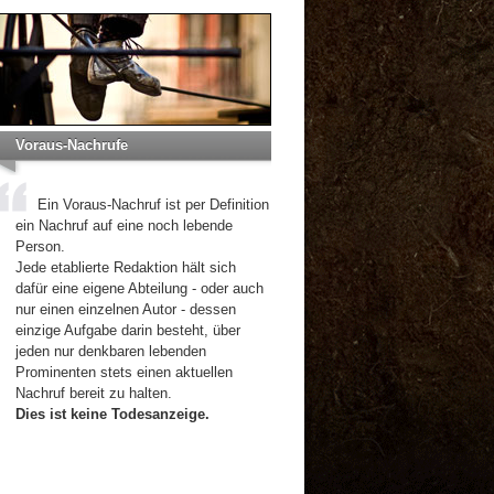
Voraus-Nachrufe
Ein Voraus-Nachruf ist per Definition
ein Nachruf auf eine noch lebende
Person.
Jede etablierte Redaktion hält sich
dafür eine eigene Abteilung - oder auch
nur einen einzelnen Autor - dessen
einzige Aufgabe darin besteht, über
jeden nur denkbaren lebenden
Prominenten stets einen aktuellen
Nachruf bereit zu halten.
Dies ist keine Todesanzeige.