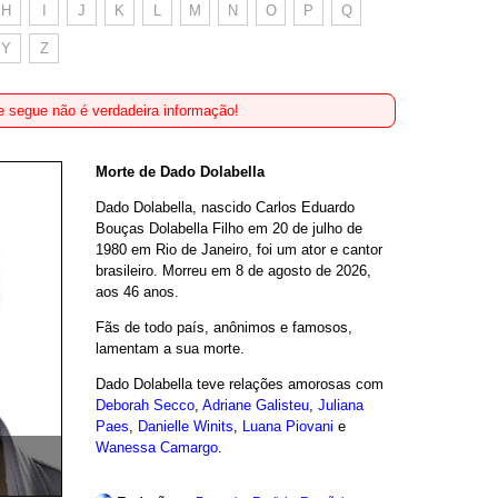
H
I
J
K
L
M
N
O
P
Q
Y
Z
 segue não é verdadeira informação!
Morte de Dado Dolabella
Dado Dolabella, nascido Carlos Eduardo
Bouças Dolabella Filho em 20 de julho de
1980 em Rio de Janeiro, foi um ator e cantor
brasileiro. Morreu em 8 de agosto de 2026,
aos 46 anos.
Fãs de todo país, anônimos e famosos,
lamentam a sua morte.
Dado Dolabella teve relações amorosas com
Deborah Secco
,
Adriane Galisteu
,
Juliana
Paes
,
Danielle Winits
,
Luana Piovani
e
Wanessa Camargo
.