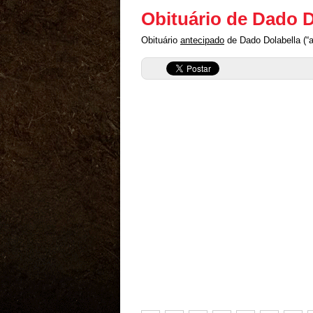
Obituário de Dado D
Obituário
antecipado
de Dado Dolabella (“a