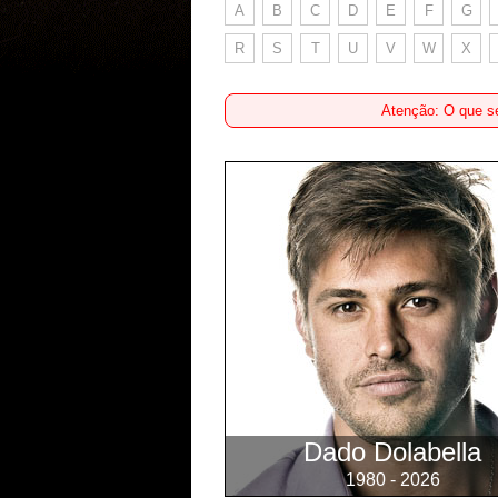
A
B
C
D
E
F
G
R
S
T
U
V
W
X
Atenção: O que se
Dado Dolabella
1980 - 2026