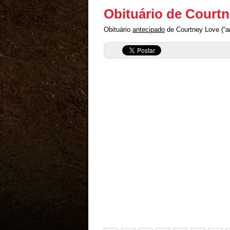
Obituário de Court
Obituário
antecipado
de Courtney Love (“an