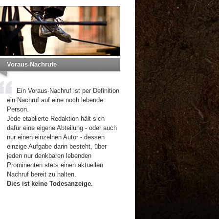
Voraus-Nachrufe
Ein Voraus-Nachruf ist per Definition
ein Nachruf auf eine noch lebende
Person.
Jede etablierte Redaktion hält sich
dafür eine eigene Abteilung - oder auch
nur einen einzelnen Autor - dessen
einzige Aufgabe darin besteht, über
jeden nur denkbaren lebenden
Prominenten stets einen aktuellen
Nachruf bereit zu halten.
Dies ist keine Todesanzeige.