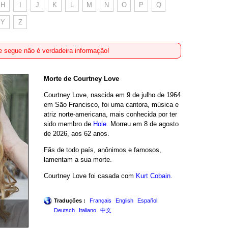
H
I
J
K
L
M
N
O
P
Q
Y
Z
 segue não é verdadeira informação!
Morte de Courtney Love
Courtney Love, nascida em 9 de julho de 1964
em São Francisco, foi uma cantora, música e
atriz norte-americana, mais conhecida por ter
sido membro de
Hole
. Morreu em 8 de agosto
de 2026, aos 62 anos.
Fãs de todo país, anônimos e famosos,
lamentam a sua morte.
Courtney Love foi casada com
Kurt Cobain
.
Traduções :
Français
English
Español
Deutsch
Italiano
中文