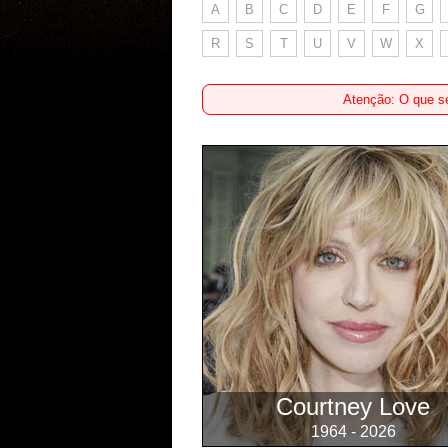
A
B
C
D
E
F
G
R
S
T
U
V
W
X
Atenção: O que se
Courtney Love
1964 - 2026