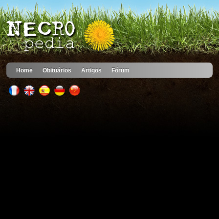
Home
Obituários
Artigos
Fórum