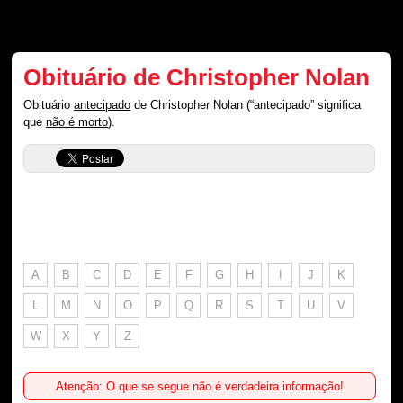
Obituário de Christopher Nolan
Obituário
antecipado
de Christopher Nolan (“antecipado” significa
que
não é morto
).
A
B
C
D
E
F
G
H
I
J
K
L
M
N
O
P
Q
R
S
T
U
V
W
X
Y
Z
Atenção: O que se segue não é verdadeira informação!