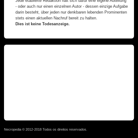
Jede etablierte Redaktion hält sich dafür eine eigene Abteilung
- oder auch nur einen einzelnen Autor - dessen einzige Aufgabe
darin besteht, über jeden nur denkbaren lebenden Prominenten
stets einen aktuellen Nachruf bereit zu halten.
Dies ist keine Todesanzeige.
Necropedia © 2012-2018 Todos os direitos reservados.
page served in 0.025s (1,1)