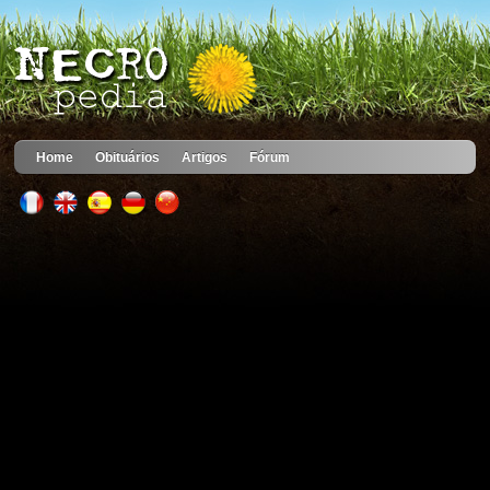
Home
Obituários
Artigos
Fórum