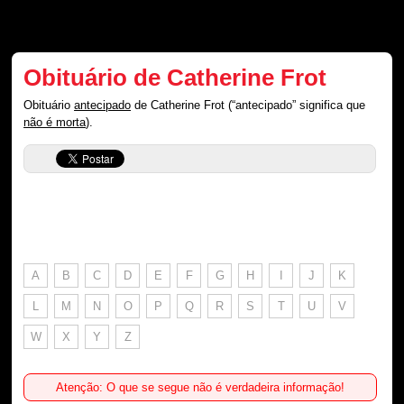
Obituário de Catherine Frot
Obituário
antecipado
de Catherine Frot (“antecipado” significa que
não é morta
).
A
B
C
D
E
F
G
H
I
J
K
L
M
N
O
P
Q
R
S
T
U
V
W
X
Y
Z
Atenção: O que se segue não é verdadeira informação!