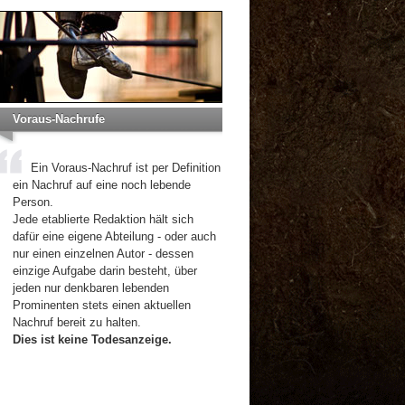
Voraus-Nachrufe
Ein Voraus-Nachruf ist per Definition
ein Nachruf auf eine noch lebende
Person.
Jede etablierte Redaktion hält sich
dafür eine eigene Abteilung - oder auch
nur einen einzelnen Autor - dessen
einzige Aufgabe darin besteht, über
jeden nur denkbaren lebenden
Prominenten stets einen aktuellen
Nachruf bereit zu halten.
Dies ist keine Todesanzeige.