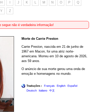
H
I
J
K
L
M
N
O
P
Q
Y
Z
 segue não é verdadeira informação!
Morte de Carrie Preston
Carrie Preston, nascida em 21 de junho de
1967 em Macon, foi uma atriz norte-
americana. Morreu em 10 de agosto de 2026,
aos 59 anos.
O anúncio de sua morte gerou uma onda de
emoção e homenagens no mundo.
Traduções :
Français
English
Español
Deutsch
Italiano
中文