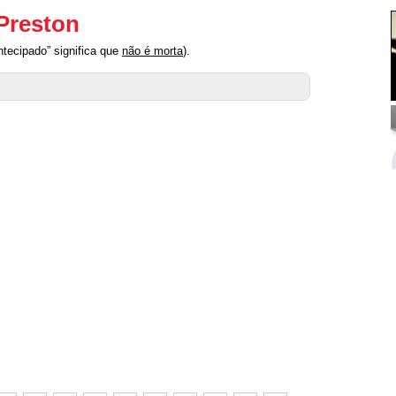
 Preston
ntecipado” significa que
não é morta
).