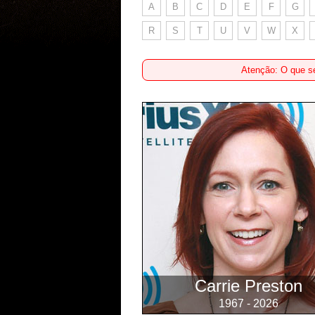
A
B
C
D
E
F
G
R
S
T
U
V
W
X
Atenção: O que se
Carrie Preston
1967 - 2026