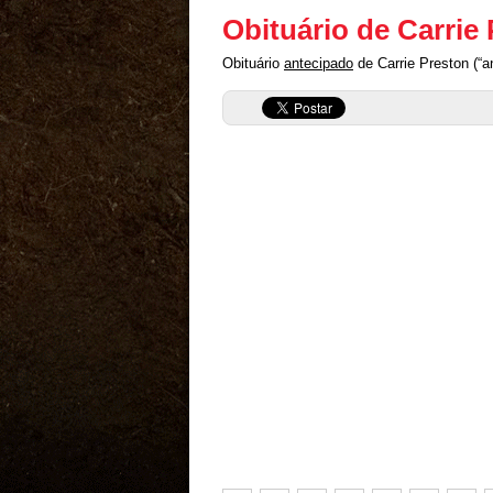
Obituário de Carrie
Obituário
antecipado
de Carrie Preston (“a