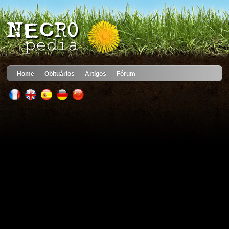
Home
Obituários
Artigos
Fórum