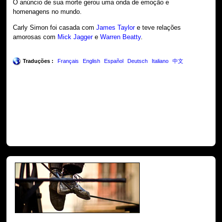
O anúncio de sua morte gerou uma onda de emoção e
homenagens no mundo.
Carly Simon foi casada com
James Taylor
e teve relações
amorosas com
Mick Jagger
e
Warren Beatty
.
Traduções :
Français
English
Español
Deutsch
Italiano
中文