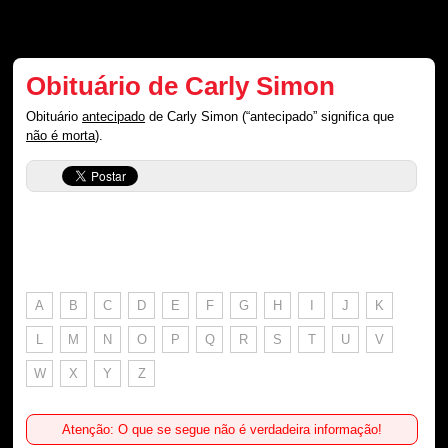
Obituário de Carly Simon
Obituário
antecipado
de Carly Simon (“antecipado” significa que
não é morta
).
A
B
C
D
E
F
G
H
I
J
K
L
M
N
O
P
Q
R
S
T
U
V
W
X
Y
Z
Atenção: O que se segue não é verdadeira informação!