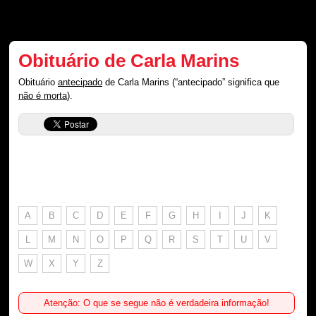
Obituário de Carla Marins
Obituário
antecipado
de Carla Marins (“antecipado” significa que
não é morta
).
A
B
C
D
E
F
G
H
I
J
K
L
M
N
O
P
Q
R
S
T
U
V
W
X
Y
Z
Atenção: O que se segue não é verdadeira informação!