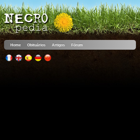
Home
Obituários
Artigos
Fórum