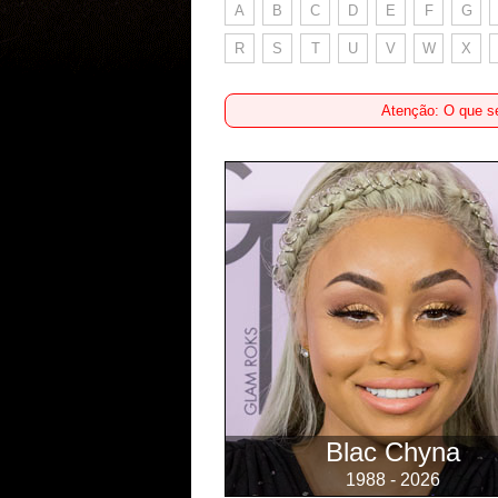
A
B
C
D
E
F
G
R
S
T
U
V
W
X
Atenção: O que se
Blac Chyna
1988 - 2026