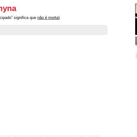
Chyna
cipado” significa que
não é morta
).