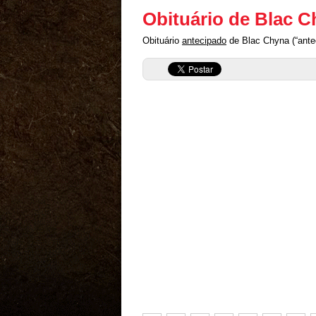
Obituário de Blac 
Obituário
antecipado
de Blac Chyna (“ante