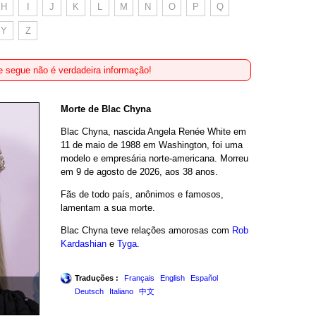
H
I
J
K
L
M
N
O
P
Q
Y
Z
 segue não é verdadeira informação!
Morte de Blac Chyna
Blac Chyna, nascida Angela Renée White em
11 de maio de 1988 em Washington, foi uma
modelo e empresária norte-americana. Morreu
em 9 de agosto de 2026, aos 38 anos.
Fãs de todo país, anônimos e famosos,
lamentam a sua morte.
Blac Chyna teve relações amorosas com
Rob
Kardashian
e
Tyga
.
Traduções :
Français
English
Español
Deutsch
Italiano
中文