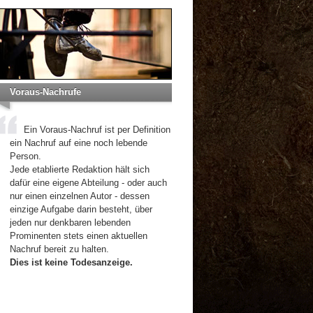
Voraus-Nachrufe
Ein Voraus-Nachruf ist per Definition
ein Nachruf auf eine noch lebende
Person.
Jede etablierte Redaktion hält sich
dafür eine eigene Abteilung - oder auch
nur einen einzelnen Autor - dessen
einzige Aufgabe darin besteht, über
jeden nur denkbaren lebenden
Prominenten stets einen aktuellen
Nachruf bereit zu halten.
Dies ist keine Todesanzeige.