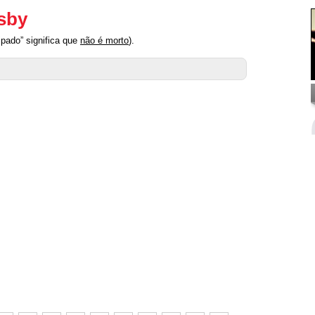
osby
ipado” significa que
não é morto
).