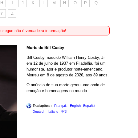
H
I
J
K
L
M
N
O
P
Q
Y
Z
 segue não é verdadeira informação!
Morte de Bill Cosby
Bill Cosby, nascido William Henry Cosby, Jr.
em 12 de julho de 1937 em Filadélfia, foi um
humorista, ator e produtor norte-americano.
Morreu em 8 de agosto de 2026, aos 89 anos.
O anúncio de sua morte gerou uma onda de
emoção e homenagens no mundo.
Traduções :
Français
English
Español
Deutsch
Italiano
中文