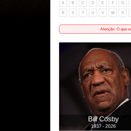
A
B
C
D
E
F
G
R
S
T
U
V
W
X
Atenção: O que se
Bill Cosby
1937 - 2026