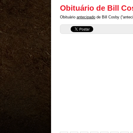
Obituário de Bill C
Obituário
antecipado
de Bill Cosby (“antec