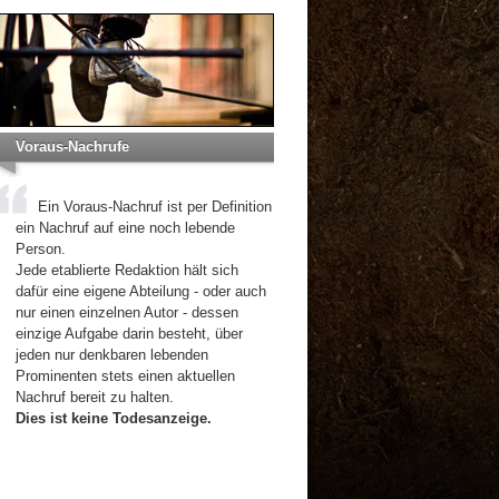
Voraus-Nachrufe
Ein Voraus-Nachruf ist per Definition
ein Nachruf auf eine noch lebende
Person.
Jede etablierte Redaktion hält sich
dafür eine eigene Abteilung - oder auch
nur einen einzelnen Autor - dessen
einzige Aufgabe darin besteht, über
jeden nur denkbaren lebenden
Prominenten stets einen aktuellen
Nachruf bereit zu halten.
Dies ist keine Todesanzeige.