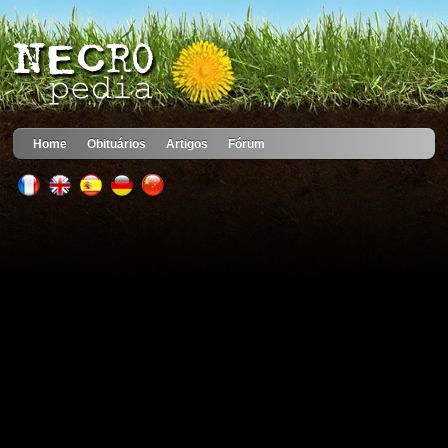
Home
Obituários
Artigos
Fórum