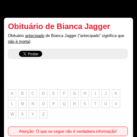
Obituário de Bianca Jagger
Obituário
antecipado
de Bianca Jagger (“antecipado” significa que
não é morta
).
A
B
C
D
E
F
G
H
I
J
K
L
M
N
O
P
Q
R
S
T
U
V
W
X
Y
Z
Atenção: O que se segue não é verdadeira informação!