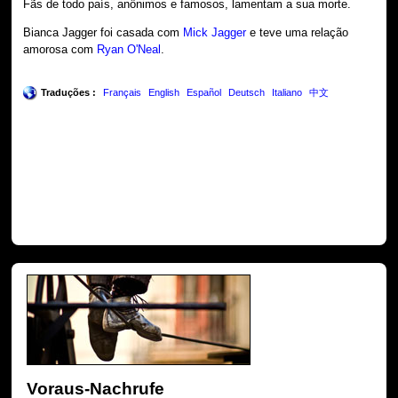
Fãs de todo país, anônimos e famosos, lamentam a sua morte.
Bianca Jagger foi casada com
Mick Jagger
e teve uma relação
amorosa com
Ryan O'Neal
.
Traduções :
Français
English
Español
Deutsch
Italiano
中文
Voraus-Nachrufe